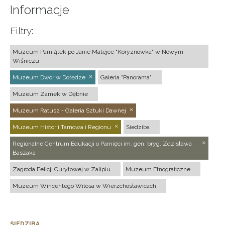
Informacje
Filtry:
Muzeum Pamiątek po Janie Matejce "Koryznówka" w Nowym
Wiśniczu
Muzeum Dwór w Dołędze
Galeria "Panorama"
Muzeum Zamek w Dębnie
Muzeum Ratusz - Galeria Sztuki Dawnej
Muzeum Historii Tarnowa i Regionu
Siedziba
Regionalne Centrum Edukacji o Pamięci im. gen. bryg. Zdzisława
Baszaka
Zagroda Felicji Curyłowej w Zalipiu
Muzeum Etnograficzne
Muzeum Wincentego Witosa w Wierzchosławicach
SIEDZIBA