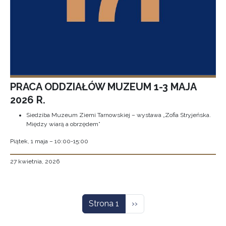
PRACA ODDZIAŁÓW MUZEUM 1-3 MAJA
2026 R.
Siedziba Muzeum Ziemi Tarnowskiej – wystawa „Zofia Stryjeńska.
Między wiarą a obrzędem”
Piątek, 1 maja – 10:00-15:00
27 kwietnia, 2026
Stronicowanie
Następna strona
Strona 1
››