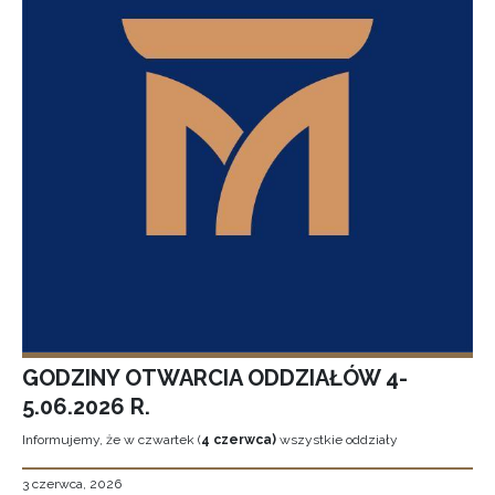
GODZINY OTWARCIA ODDZIAŁÓW 4-
5.06.2026 R.
Informujemy, że w czwartek (
4 czerwca)
wszystkie oddziały
3 czerwca, 2026