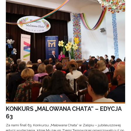
KONKURS „MALOWANA CHATA” – EDYCJA
63
Za nami finał 63. Konkursu „Malowana Chata” w Zalipiu – jubileuszowej
edycji wydarzenia, które Muzeum Ziemi Tarnowskiej organizowało już po