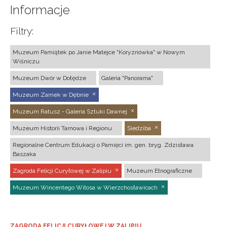
Informacje
Filtry:
Muzeum Pamiątek po Janie Matejce "Koryznówka" w Nowym
Wiśniczu
Muzeum Dwór w Dołędze
Galeria "Panorama"
Muzeum Zamek w Dębnie
Muzeum Ratusz - Galeria Sztuki Dawnej
Muzeum Historii Tarnowa i Regionu
Siedziba
Regionalne Centrum Edukacji o Pamięci im. gen. bryg. Zdzisława
Baszaka
Zagroda Felicji Curyłowej w Zalipiu
Muzeum Etnograficzne
Muzeum Wincentego Witosa w Wierzchosławicach
ZAGRODA FELICJI CURYŁOWEJ W ZALIPIU