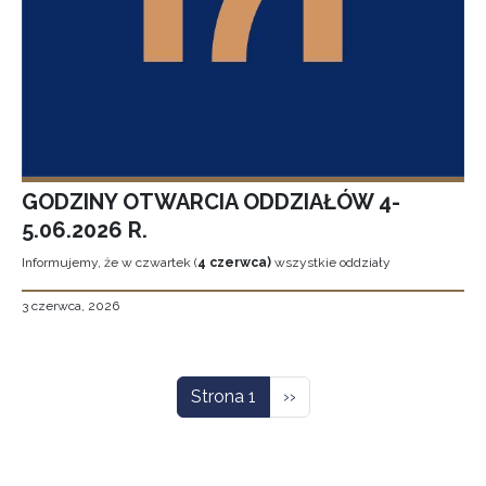
GODZINY OTWARCIA ODDZIAŁÓW 4-
5.06.2026 R.
Informujemy, że w czwartek (
4 czerwca)
wszystkie oddziały
3 czerwca, 2026
Stronicowanie
Następna strona
Strona 1
››