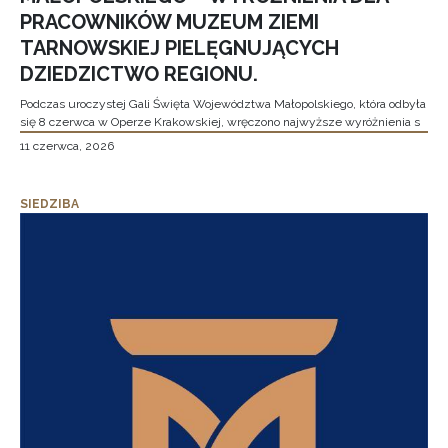
PRACOWNIKÓW MUZEUM ZIEMI
TARNOWSKIEJ PIELĘGNUJĄCYCH
DZIEDZICTWO REGIONU.
Podczas uroczystej Gali Święta Województwa Małopolskiego, która odbyła
się 8 czerwca w Operze Krakowskiej, wręczono najwyższe wyróżnienia s
11 czerwca, 2026
SIEDZIBA