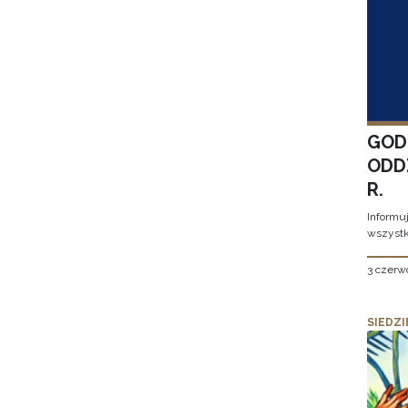
GOD
ODD
R.
Informu
wszystk
3 czerw
SIEDZI