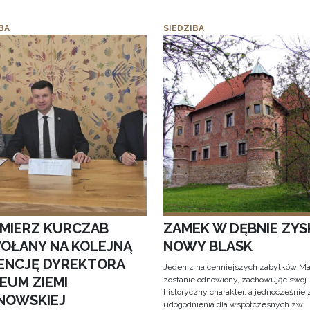
BA
SIEDZIBA
IMIERZ KURCZAB
ZAMEK W DĘBNIE ZYS
OŁANY NA KOLEJNĄ
NOWY BLASK
ENCJĘ DYREKTORA
Jeden z najcenniejszych zabytków Ma
EUM ZIEMI
zostanie odnowiony, zachowując swój
historyczny charakter, a jednocześnie
NOWSKIEJ
udogodnienia dla współczesnych zw