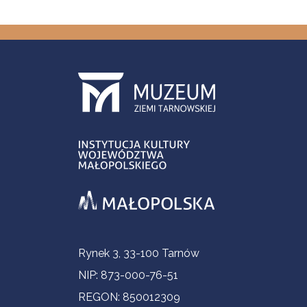
Informacje kontaktowe
Rynek 3, 33-100 Tarnów
NIP: 873-000-76-51
REGON: 850012309