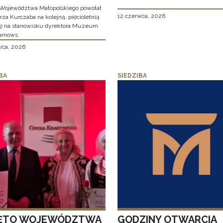
Województwa Małopolskiego powołał
12 czerwca, 2026
za Kurczaba na kolejną, pięcioletnią
ę na stanowisku dyrektora Muzeum
arnows
wca, 2026
BA
SIEDZIBA
ĘTO WOJEWÓDZTWA
GODZINY OTWARCIA