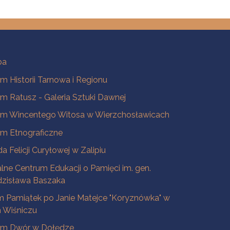
ba
 Historii Tarnowa i Regionu
 Ratusz - Galeria Sztuki Dawnej
m Wincentego Witosa w Wierzchosławicach
m Etnograficzne
a Felicji Curyłowej w Zalipiu
lne Centrum Edukacji o Pamięci im. gen.
dzisława Baszaka
 Pamiątek po Janie Matejce "Koryznówka" w
Wiśniczu
m Dwór w Dołędze