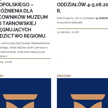
OPOLSKIEGO –
ODDZIAŁÓW 4-5.06.2
ÓŻNIENIA DLA
R.
COWNIKÓW MUZEUM
Informujemy, że w czwartek (
4 czerw
MI TARNOWSKIEJ
wszystkie oddziały
LĘGNUJĄCYCH
3 czerwca, 2026
EDZICTWO REGIONU.
 uroczystej Gali Święta Województwa
skiego, która odbyła się 8 czerwca w
Krakowskiej, wręczono najwyższe
enia s
wca, 2026
BA
SIEDZIBA