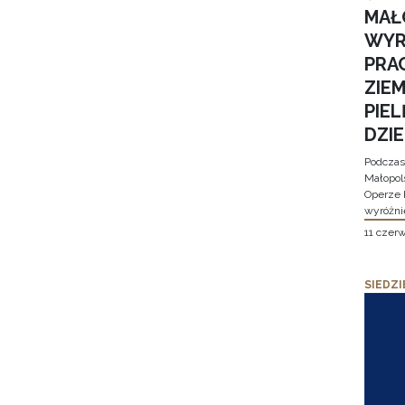
MAŁ
WYR
PRA
ZIE
PIE
DZI
Podczas
Małopol
Operze 
wyróżni
11 czer
SIEDZI