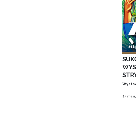
SUK
WYS
STR
Wystaw
23 maja
Stron