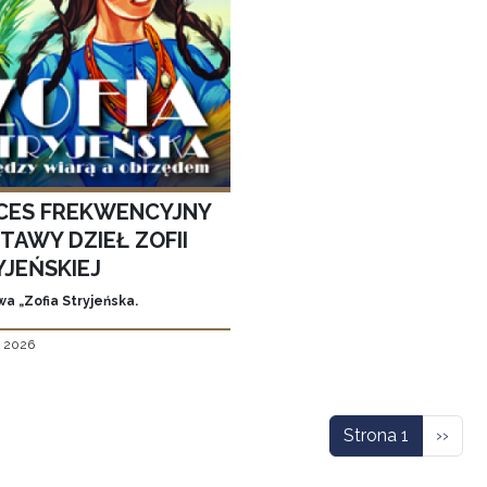
CES FREKWENCYJNY
TAWY DZIEŁ ZOFII
YJEŃSKIEJ
a „Zofia Stryjeńska.
, 2026
icowanie
Nastę
Strona 1
››