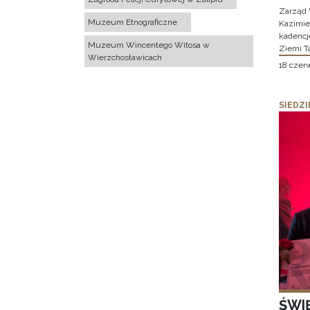
Zarząd 
Muzeum Etnograficzne
Kazimier
kadencj
Muzeum Wincentego Witosa w
Ziemi T
Wierzchosławicach
18 czer
SIEDZI
ŚWI