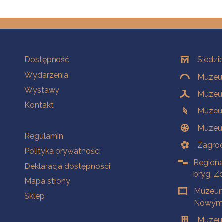
Na skróty
Oddziały
Dostępność
Siedzi
Wydarzenia
Muzeum
Wystawy
Muzeum
Kontakt
Muzeu
Muzeu
Na skróty
Regulamin
Zagrod
Polityka prywatności
Regiona
Deklaracja dostępności
bryg. Z
Mapa strony
Muzeum
Sklep
Nowym 
Muzeu