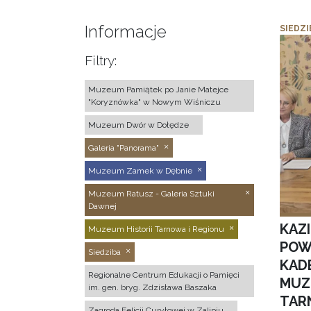
Informacje
SIEDZI
Filtry:
Muzeum Pamiątek po Janie Matejce
"Koryznówka" w Nowym Wiśniczu
Muzeum Dwór w Dołędze
Galeria "Panorama"
Muzeum Zamek w Dębnie
Muzeum Ratusz - Galeria Sztuki
Dawnej
KAZ
Muzeum Historii Tarnowa i Regionu
POW
Siedziba
KAD
Regionalne Centrum Edukacji o Pamięci
MUZ
im. gen. bryg. Zdzisława Baszaka
TAR
Zagroda Felicji Curyłowej w Zalipiu