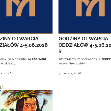
ZINY OTWARCIA
GODZINY OTWARCIA
ZIAŁÓW 4-5.06.2026
ODDZIAŁÓW 4-5.06.2
R.
jemy, że w czwartek (
4 czerwca)
Informujemy, że w czwartek (
4 czerw
ie oddziały
wszystkie oddziały
ca, 2026
3 czerwca, 2026
BA