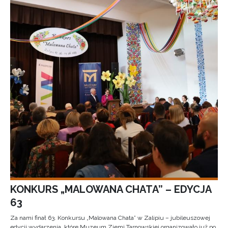
KONKURS „MALOWANA CHATA” – EDYCJA
63
Za nami finał 63. Konkursu „Malowana Chata” w Zalipiu – jubileuszowej
edycji wydarzenia, które Muzeum Ziemi Tarnowskiej organizowało już po