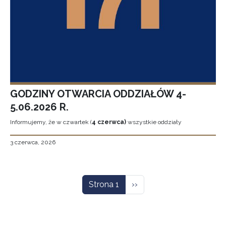
GODZINY OTWARCIA ODDZIAŁÓW 4-
5.06.2026 R.
Informujemy, że w czwartek (
4 czerwca)
wszystkie oddziały
3 czerwca, 2026
Stronicowanie
Następna strona
Strona 1
››