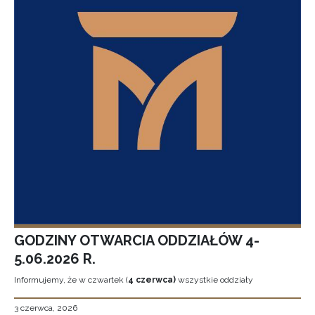
GODZINY OTWARCIA ODDZIAŁÓW 4-
5.06.2026 R.
Informujemy, że w czwartek (
4 czerwca)
wszystkie oddziały
3 czerwca, 2026