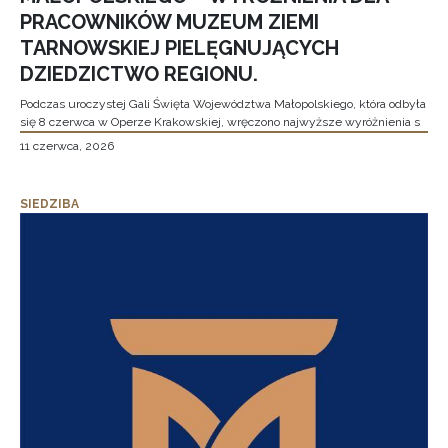
PRACOWNIKÓW MUZEUM ZIEMI
TARNOWSKIEJ PIELĘGNUJĄCYCH
DZIEDZICTWO REGIONU.
Podczas uroczystej Gali Święta Województwa Małopolskiego, która odbyła
się 8 czerwca w Operze Krakowskiej, wręczono najwyższe wyróżnienia s
11 czerwca, 2026
SIEDZIBA