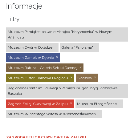
Informacje
Filtry:
Muzeum Pamiątek po Janie Matejce "Koryznówka" w Nowym
Wiśniczu
Muzeum Dwór w Dołędze
Galeria "Panorama"
Muzeum Zamek w Dębnie
Muzeum Ratusz - Galeria Sztuki Dawnej
Muzeum Historii Tarnowa i Regionu
Siedziba
Regionalne Centrum Edukacji o Pamięci im. gen. bryg. Zdzisława
Baszaka
Zagroda Felicji Curyłowej w Zalipiu
Muzeum Etnograficzne
Muzeum Wincentego Witosa w Wierzchosławicach
ZAGRODA FELICJI CURYŁOWEJ W ZALIPIU