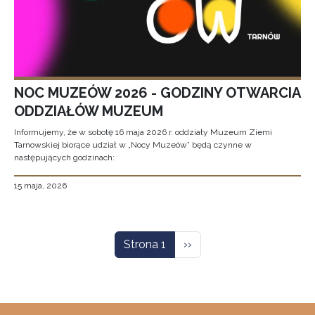
NOC MUZEÓW 2026 - GODZINY OTWARCIA
ODDZIAŁÓW MUZEUM
Informujemy, że w sobotę 16 maja 2026 r. oddziały Muzeum Ziemi
Tarnowskiej biorące udział w „Nocy Muzeów” będą czynne w
następujących godzinach:
15 maja, 2026
Stronicowanie
Następna strona
Strona 1
››