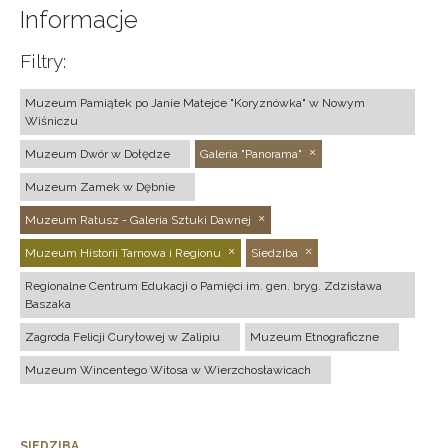
Informacje
Filtry:
Muzeum Pamiątek po Janie Matejce "Koryznówka" w Nowym
Wiśniczu
Muzeum Dwór w Dołędze
Galeria "Panorama"
Muzeum Zamek w Dębnie
Muzeum Ratusz - Galeria Sztuki Dawnej
Muzeum Historii Tarnowa i Regionu
Siedziba
Regionalne Centrum Edukacji o Pamięci im. gen. bryg. Zdzisława
Baszaka
Zagroda Felicji Curyłowej w Zalipiu
Muzeum Etnograficzne
Muzeum Wincentego Witosa w Wierzchosławicach
SIEDZIBA