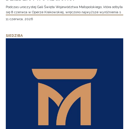
Podczas uroczystej Gali Święta Województwa Małopolskiego, która odbyła
się 8 czerwca w Operze Krakowskiej, wręczono najwyższe wyróżnienia s
11 czerwca, 2026
SIEDZIBA