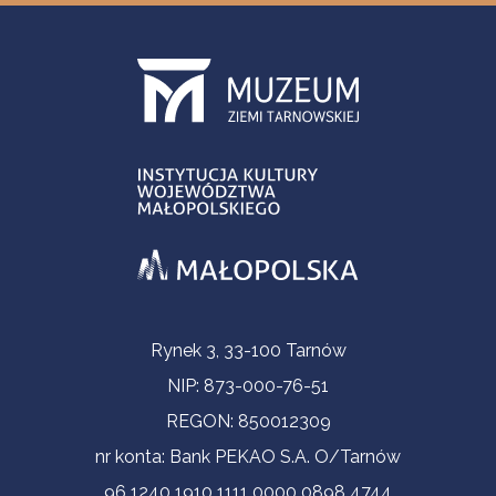
Informacje kontaktowe
Rynek 3, 33-100 Tarnów
NIP: 873-000-76-51
REGON: 850012309
nr konta: Bank PEKAO S.A. O/Tarnów
96 1240 1910 1111 0000 0898 4744