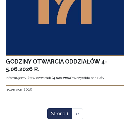
GODZINY OTWARCIA ODDZIAŁÓW 4-
5.06.2026 R.
Informujemy, że w czwartek (
4 czerwca)
wszystkie oddziały
3 czerwca, 2026
Stronicowanie
Następna strona
Strona 1
››