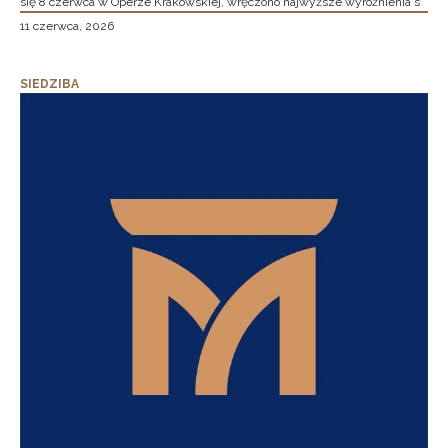
się 8 czerwca w Operze Krakowskiej, wręczono najwyższe wyróżnienia s
11 czerwca, 2026
SIEDZIBA