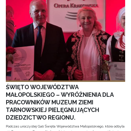
ŚWIĘTO WOJEWÓDZTWA
MAŁOPOLSKIEGO – WYRÓŻNIENIA DLA
PRACOWNIKÓW MUZEUM ZIEMI
TARNOWSKIEJ PIELĘGNUJĄCYCH
DZIEDZICTWO REGIONU.
Podczas uroczystej Gali Święta Województwa Małopolskiego, która odbyła