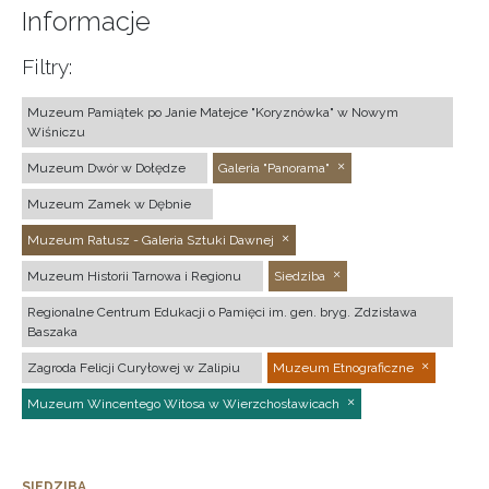
Informacje
Filtry:
Muzeum Pamiątek po Janie Matejce "Koryznówka" w Nowym
Wiśniczu
Muzeum Dwór w Dołędze
Galeria "Panorama"
Muzeum Zamek w Dębnie
Muzeum Ratusz - Galeria Sztuki Dawnej
Muzeum Historii Tarnowa i Regionu
Siedziba
Regionalne Centrum Edukacji o Pamięci im. gen. bryg. Zdzisława
Baszaka
Zagroda Felicji Curyłowej w Zalipiu
Muzeum Etnograficzne
Muzeum Wincentego Witosa w Wierzchosławicach
SIEDZIBA