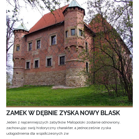
ZAMEK W DĘBNIE ZYSKA NOWY BLASK
Jeden z najcenniejszych zabytków Małopolski zostanie odnowiony,
zachowując swój historyczny charakter, a jednocześnie zyska
udogodnienia dla współczesnych zw