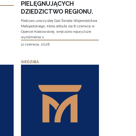
PIELĘGNUJĄCYCH
DZIEDZICTWO REGIONU.
Podczas uroczystej Gali Święta Województwa
Małopolskiego, która odbyła się 8 czerwca w
Operze Krakowskiej, wręczono najwyższe
wyróżnienia s
11 czerwca, 2026
SIEDZIBA