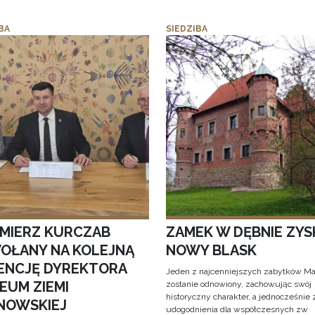
BA
SIEDZIBA
IMIERZ KURCZAB
ZAMEK W DĘBNIE ZYS
OŁANY NA KOLEJNĄ
NOWY BLASK
ENCJĘ DYREKTORA
Jeden z najcenniejszych zabytków Ma
EUM ZIEMI
zostanie odnowiony, zachowując swój
historyczny charakter, a jednocześnie
NOWSKIEJ
udogodnienia dla współczesnych zw