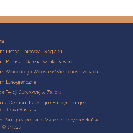
ba
 Historii Tarnowa i Regionu
 Ratusz - Galeria Sztuki Dawnej
m Wincentego Witosa w Wierzchosławicach
m Etnograficzne
a Felicji Curyłowej w Zalipiu
lne Centrum Edukacji o Pamięci im. gen.
dzisława Baszaka
 Pamiątek po Janie Matejce "Koryznówka" w
Wiśniczu