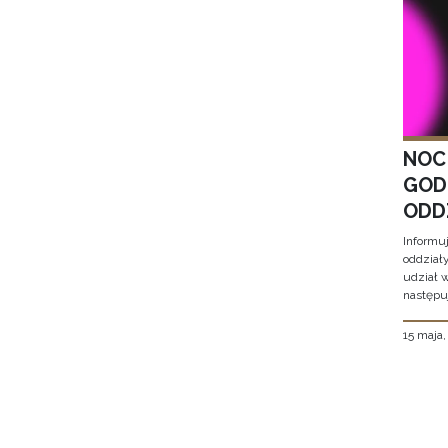
NOC
GOD
ODD
Informu
oddział
udział 
następu
15 maja
Stron