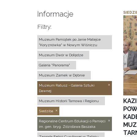
Informacje
SIEDZI
Filtry:
Muzeum Pamiątek po Janie Matejce
"Koryznówka" w Nowym Wiśniczu
Muzeum Dwór w Dołędze
Galeria "Panorama"
Muzeum Zamek w Dębnie
Muzeum Ratusz - Galeria Sztuki
Dawnej
KAZ
Muzeum Historii Tarnowa i Regionu
POW
Siedziba
KAD
Regionalne Centrum Edukacji o Pamięci
MUZ
im. gen. bryg. Zdzisława Baszaka
TAR
Zagroda Felicji Curyłowej w Zalipiu