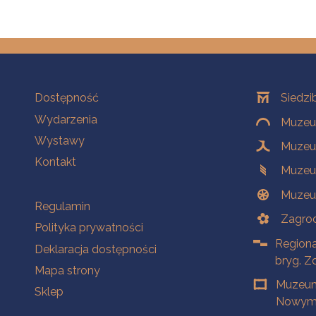
Na skróty
Oddziały
Dostępność
Siedzi
Wydarzenia
Muzeum
Wystawy
Muzeum
Kontakt
Muzeu
Muzeu
Na skróty
Regulamin
Zagrod
Polityka prywatności
Regiona
Deklaracja dostępności
bryg. Z
Mapa strony
Muzeum
Sklep
Nowym 