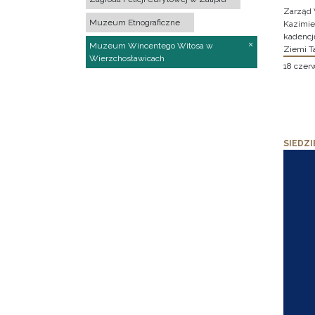
Zarząd 
Muzeum Etnograficzne
Kazimier
kadencj
Muzeum Wincentego Witosa w
Ziemi T
Wierzchosławicach
18 czer
SIEDZI