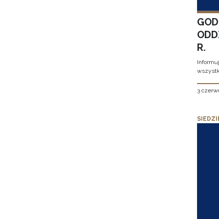
GOD
ODD
R.
Informu
wszystk
3 czerw
SIEDZI