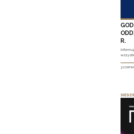
GOD
ODD
R.
Informu
wszystk
3 czerw
SIEDZI