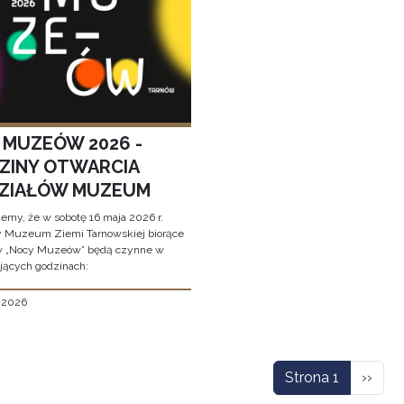
 MUZEÓW 2026 -
ZINY OTWARCIA
ZIAŁÓW MUZEUM
jemy, że w sobotę 16 maja 2026 r.
y Muzeum Ziemi Tarnowskiej biorące
w „Nocy Muzeów” będą czynne w
jących godzinach:
, 2026
icowanie
Nastę
Strona 1
››