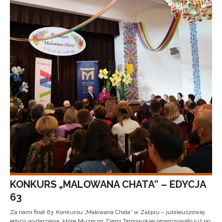
KONKURS „MALOWANA CHATA” – EDYCJA
63
Za nami finał 63. Konkursu „Malowana Chata” w Zalipiu – jubileuszowej
edycji wydarzenia, które Muzeum Ziemi Tarnowskiej organizowało już po