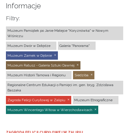
Informacje
Filtry:
Muzeum Pamiątek po Janie Matejce "Koryznówka" w Nowym
Wiśniczu
Muzeum Dwór w Dołędze
Galeria "Panorama"
Muzeum Zamek w Dębnie
Muzeum Ratusz - Galeria Sztuki Dawnej
Muzeum Historii Tarnowa i Regionu
Siedziba
Regionalne Centrum Edukacji o Pamięci im. gen. bryg. Zdzisława
Baszaka
Zagroda Felicji Curyłowej w Zalipiu
Muzeum Etnograficzne
Muzeum Wincentego Witosa w Wierzchosławicach
ZAGRODA FELICJI CURYŁOWEJ W ZALIPIU