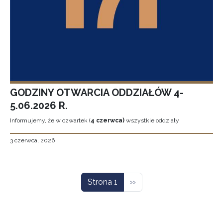
GODZINY OTWARCIA ODDZIAŁÓW 4-
5.06.2026 R.
Informujemy, że w czwartek (
4 czerwca)
wszystkie oddziały
3 czerwca, 2026
Stronicowanie
Następna strona
Strona 1
››