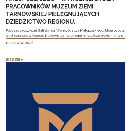
PRACOWNIKÓW MUZEUM ZIEMI
TARNOWSKIEJ PIELĘGNUJĄCYCH
DZIEDZICTWO REGIONU.
Podczas uroczystej Gali Święta Województwa Małopolskiego, która odbyła
się 8 czerwca w Operze Krakowskiej, wręczono najwyższe wyróżnienia s
11 czerwca, 2026
SIEDZIBA