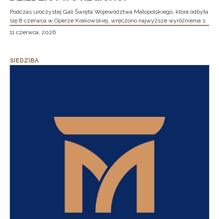
Podczas uroczystej Gali Święta Województwa Małopolskiego, która odbyła
się 8 czerwca w Operze Krakowskiej, wręczono najwyższe wyróżnienia s
11 czerwca, 2026
SIEDZIBA