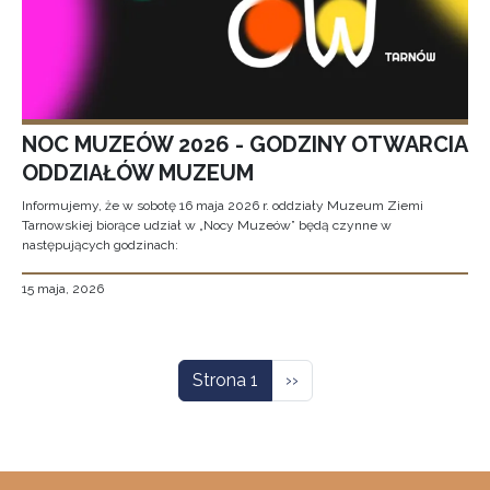
NOC MUZEÓW 2026 - GODZINY OTWARCIA
ODDZIAŁÓW MUZEUM
Informujemy, że w sobotę 16 maja 2026 r. oddziały Muzeum Ziemi
Tarnowskiej biorące udział w „Nocy Muzeów” będą czynne w
następujących godzinach:
15 maja, 2026
Stronicowanie
Następna strona
Strona 1
››