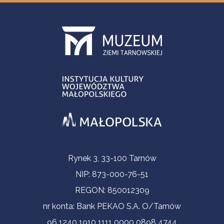
Informacje kontaktowe
Rynek 3, 33-100 Tarnów
NIP: 873-000-76-51
REGON: 850012309
nr konta: Bank PEKAO S.A. O/Tarnów
96 1240 1910 1111 0000 0898 4744