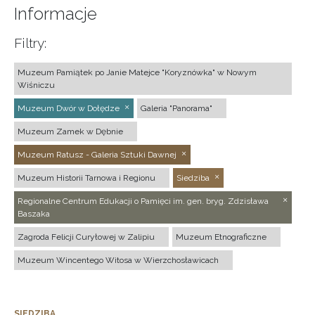
Informacje
Filtry:
Muzeum Pamiątek po Janie Matejce "Koryznówka" w Nowym
Wiśniczu
Muzeum Dwór w Dołędze
Galeria "Panorama"
Muzeum Zamek w Dębnie
Muzeum Ratusz - Galeria Sztuki Dawnej
Muzeum Historii Tarnowa i Regionu
Siedziba
Regionalne Centrum Edukacji o Pamięci im. gen. bryg. Zdzisława
Baszaka
Zagroda Felicji Curyłowej w Zalipiu
Muzeum Etnograficzne
Muzeum Wincentego Witosa w Wierzchosławicach
SIEDZIBA