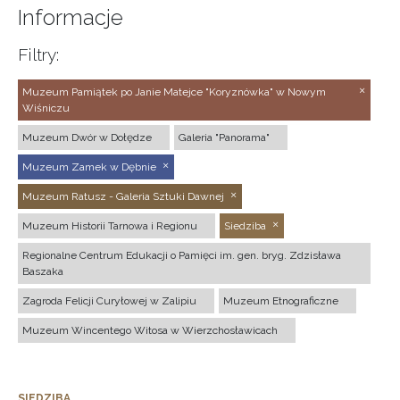
Informacje
Filtry:
Muzeum Pamiątek po Janie Matejce "Koryznówka" w Nowym
Wiśniczu
Muzeum Dwór w Dołędze
Galeria "Panorama"
Muzeum Zamek w Dębnie
Muzeum Ratusz - Galeria Sztuki Dawnej
Muzeum Historii Tarnowa i Regionu
Siedziba
Regionalne Centrum Edukacji o Pamięci im. gen. bryg. Zdzisława
Baszaka
Zagroda Felicji Curyłowej w Zalipiu
Muzeum Etnograficzne
Muzeum Wincentego Witosa w Wierzchosławicach
SIEDZIBA