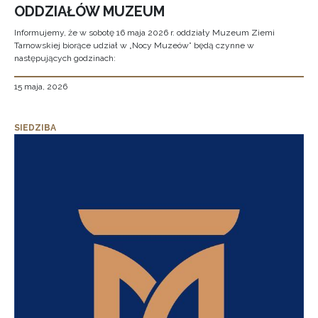
ODDZIAŁÓW MUZEUM
Informujemy, że w sobotę 16 maja 2026 r. oddziały Muzeum Ziemi
Tarnowskiej biorące udział w „Nocy Muzeów” będą czynne w
następujących godzinach:
15 maja, 2026
SIEDZIBA