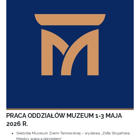
PRACA ODDZIAŁÓW MUZEUM 1-3 MAJA
2026 R.
Siedziba Muzeum Ziemi Tarnowskiej – wystawa „Zofia Stryjeńska.
Między wiarą a obrzędem”