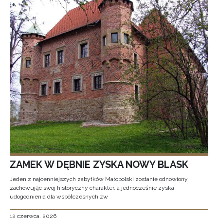
ZAMEK W DĘBNIE ZYSKA NOWY BLASK
Jeden z najcenniejszych zabytków Małopolski zostanie odnowiony,
zachowując swój historyczny charakter, a jednocześnie zyska
udogodnienia dla współczesnych zw
12 czerwca, 2026