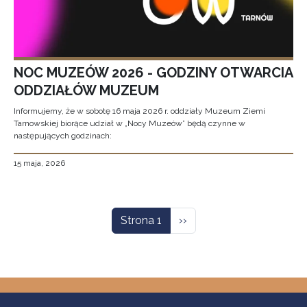
NOC MUZEÓW 2026 - GODZINY OTWARCIA
ODDZIAŁÓW MUZEUM
Informujemy, że w sobotę 16 maja 2026 r. oddziały Muzeum Ziemi
Tarnowskiej biorące udział w „Nocy Muzeów” będą czynne w
następujących godzinach:
15 maja, 2026
Stronicowanie
Następna strona
Strona 1
››