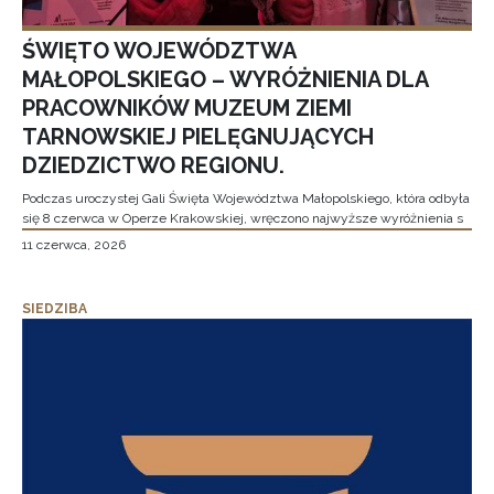
ŚWIĘTO WOJEWÓDZTWA
MAŁOPOLSKIEGO – WYRÓŻNIENIA DLA
PRACOWNIKÓW MUZEUM ZIEMI
TARNOWSKIEJ PIELĘGNUJĄCYCH
DZIEDZICTWO REGIONU.
Podczas uroczystej Gali Święta Województwa Małopolskiego, która odbyła
się 8 czerwca w Operze Krakowskiej, wręczono najwyższe wyróżnienia s
11 czerwca, 2026
SIEDZIBA