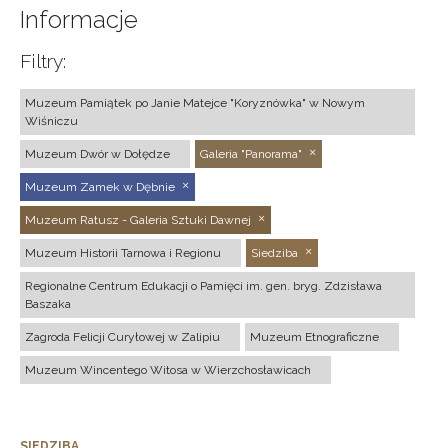
Informacje
Filtry:
Muzeum Pamiątek po Janie Matejce "Koryznówka" w Nowym
Wiśniczu
Muzeum Dwór w Dołędze
Galeria "Panorama"
Muzeum Zamek w Dębnie
Muzeum Ratusz - Galeria Sztuki Dawnej
Muzeum Historii Tarnowa i Regionu
Siedziba
Regionalne Centrum Edukacji o Pamięci im. gen. bryg. Zdzisława
Baszaka
Zagroda Felicji Curyłowej w Zalipiu
Muzeum Etnograficzne
Muzeum Wincentego Witosa w Wierzchosławicach
SIEDZIBA