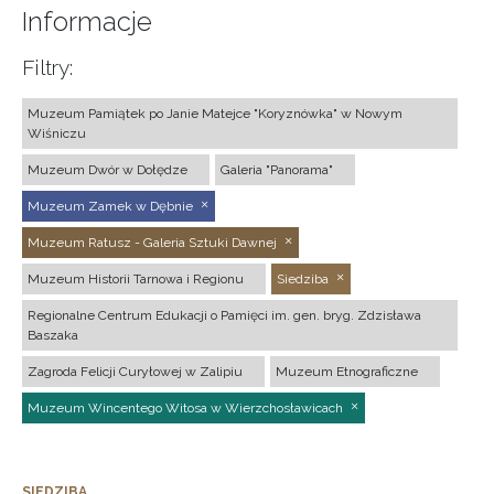
Informacje
Filtry:
Muzeum Pamiątek po Janie Matejce "Koryznówka" w Nowym
Wiśniczu
Muzeum Dwór w Dołędze
Galeria "Panorama"
Muzeum Zamek w Dębnie
Muzeum Ratusz - Galeria Sztuki Dawnej
Muzeum Historii Tarnowa i Regionu
Siedziba
Regionalne Centrum Edukacji o Pamięci im. gen. bryg. Zdzisława
Baszaka
Zagroda Felicji Curyłowej w Zalipiu
Muzeum Etnograficzne
Muzeum Wincentego Witosa w Wierzchosławicach
SIEDZIBA