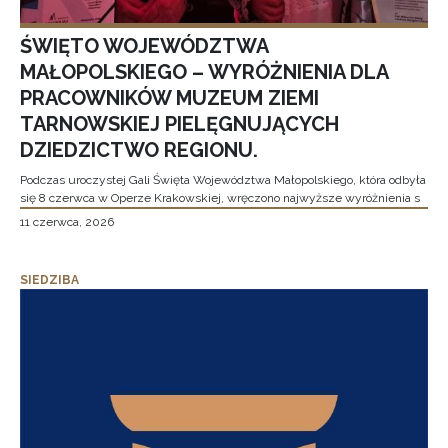
ŚWIĘTO WOJEWÓDZTWA
MAŁOPOLSKIEGO – WYRÓŻNIENIA DLA
PRACOWNIKÓW MUZEUM ZIEMI
TARNOWSKIEJ PIELĘGNUJĄCYCH
DZIEDZICTWO REGIONU.
Podczas uroczystej Gali Święta Województwa Małopolskiego, która odbyła
się 8 czerwca w Operze Krakowskiej, wręczono najwyższe wyróżnienia s
11 czerwca, 2026
SIEDZIBA