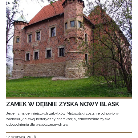
ZAMEK W DĘBNIE ZYSKA NOWY BLASK
Jeden z najcenniejszych zabytków Małopolski zostanie odnowiony,
zachowując swój historyczny charakter, a jednocześnie zyska
udogodnienia dla współczesnych zw
12 czerwca, 2026