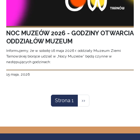
NOC MUZEÓW 2026 - GODZINY OTWARCIA
ODDZIAŁÓW MUZEUM
Informujemy, że w sobotę 16 maja 2026 r. oddziały Muzeum Ziemi
Tarnowskiej biorące udział w „Nocy Muzeów” będą czynne w
następujących godzinach:
15 maja, 2026
Stronicowanie
Następna strona
Strona 1
››