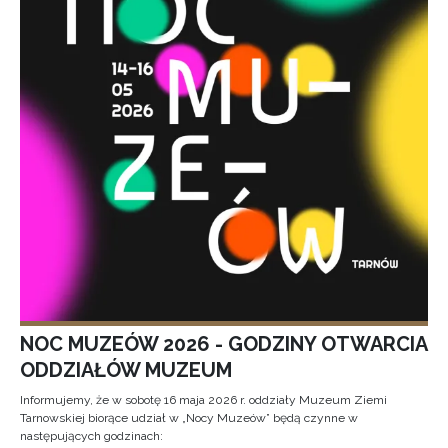
NOC MUZEÓW 2026 - GODZINY OTWARCIA
ODDZIAŁÓW MUZEUM
Informujemy, że w sobotę 16 maja 2026 r. oddziały Muzeum Ziemi
Tarnowskiej biorące udział w „Nocy Muzeów” będą czynne w
następujących godzinach: