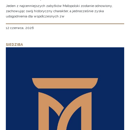
Jeden z najcenniejszych zabytków Małopolski zostanie odnowiony,
zachowując swój historyczny charakter, a jednocześnie zyska
udogodnienia dla współczesnych zw
12 czerwca, 2026
SIEDZIBA