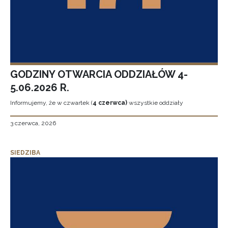
GODZINY OTWARCIA ODDZIAŁÓW 4-
5.06.2026 R.
Informujemy, że w czwartek (
4 czerwca)
wszystkie oddziały
3 czerwca, 2026
SIEDZIBA