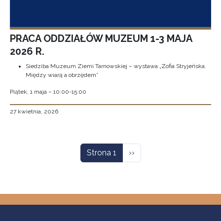
PRACA ODDZIAŁÓW MUZEUM 1-3 MAJA
2026 R.
Siedziba Muzeum Ziemi Tarnowskiej – wystawa „Zofia Stryjeńska.
Między wiarą a obrzędem”
Piątek, 1 maja – 10:00-15:00
27 kwietnia, 2026
Stronicowanie
Następna strona
Strona 1
››