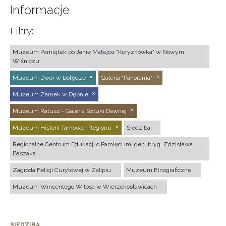
Informacje
Filtry:
Muzeum Pamiątek po Janie Matejce "Koryznówka" w Nowym
Wiśniczu
Muzeum Dwór w Dołędze
Galeria "Panorama"
Muzeum Zamek w Dębnie
Muzeum Ratusz - Galeria Sztuki Dawnej
Muzeum Historii Tarnowa i Regionu
Siedziba
Regionalne Centrum Edukacji o Pamięci im. gen. bryg. Zdzisława
Baszaka
Zagroda Felicji Curyłowej w Zalipiu
Muzeum Etnograficzne
Muzeum Wincentego Witosa w Wierzchosławicach
SIEDZIBA