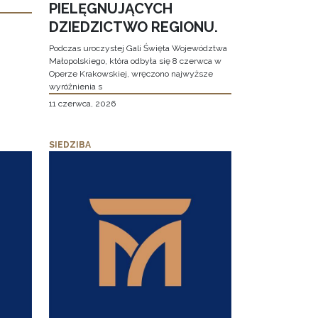
PIELĘGNUJĄCYCH
DZIEDZICTWO REGIONU.
Podczas uroczystej Gali Święta Województwa
Małopolskiego, która odbyła się 8 czerwca w
Operze Krakowskiej, wręczono najwyższe
wyróżnienia s
11 czerwca, 2026
SIEDZIBA