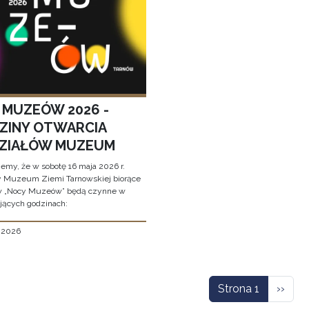
 MUZEÓW 2026 -
ZINY OTWARCIA
ZIAŁÓW MUZEUM
jemy, że w sobotę 16 maja 2026 r.
y Muzeum Ziemi Tarnowskiej biorące
w „Nocy Muzeów” będą czynne w
jących godzinach:
, 2026
icowanie
Nastę
Strona 1
››