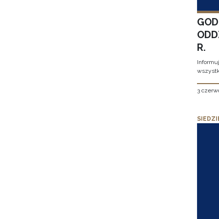
GOD
ODD
R.
Informu
wszystk
3 czerw
SIEDZI