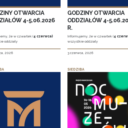
ZINY OTWARCIA
GODZINY OTWARCIA
ZIAŁÓW 4-5.06.2026
ODDZIAŁÓW 4-5.06.2
R.
jemy, że w czwartek (
4 czerwca)
Informujemy, że w czwartek (
4 czerw
ie oddziały
wszystkie oddziały
ca, 2026
3 czerwca, 2026
BA
SIEDZIBA