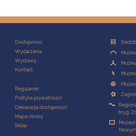
Na skróty
Oddziały
Dostępność
Siedzi
Wydarzenia
Muzeum
Wystawy
Muzeum
Kontakt
Muzeu
Muzeu
Na skróty
Regulamin
Zagrod
Polityka prywatności
Regiona
Deklaracja dostępności
bryg. Z
Mapa strony
Muzeum
Sklep
Nowym 