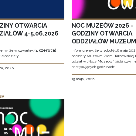
ZINY OTWARCIA
NOC MUZEÓW 2026 -
ZIAŁÓW 4-5.06.2026
GODZINY OTWARCIA
ODDZIAŁÓW MUZEUM
jemy, że w czwartek (
4 czerwca)
Informujemy, że w sobotę 16 maja 2026
ie oddziały
oddziały Muzeum Ziemi Tarnowskiej 
udział w „Nocy Muzeów” będą czynn
następujących godzinach:
ca, 2026
15 maja, 2026
BA