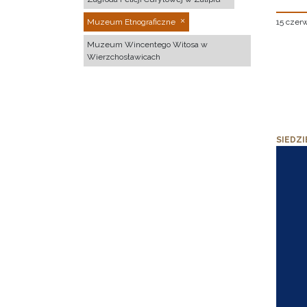
15 czer
Muzeum Etnograficzne
Muzeum Wincentego Witosa w
Wierzchosławicach
SIEDZI