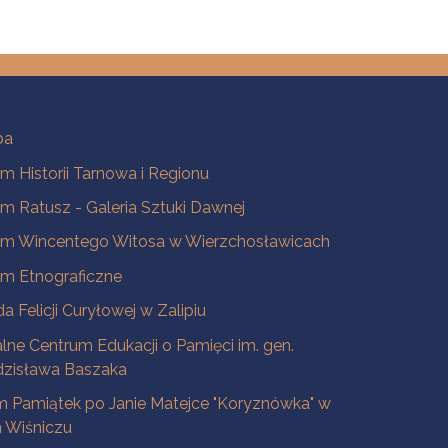
ba
 Historii Tarnowa i Regionu
 Ratusz - Galeria Sztuki Dawnej
m Wincentego Witosa w Wierzchosławicach
m Etnograficzne
a Felicji Curyłowej w Zalipiu
lne Centrum Edukacji o Pamięci im. gen.
dzisława Baszaka
 Pamiątek po Janie Matejce "Koryznówka" w
Wiśniczu