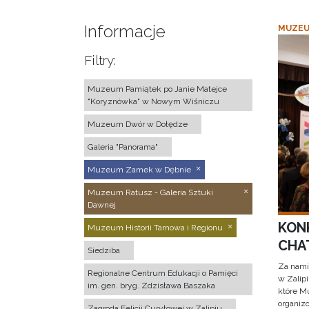
Informacje
MUZEU
Filtry:
Muzeum Pamiątek po Janie Matejce
"Koryznówka" w Nowym Wiśniczu
Muzeum Dwór w Dołędze
Galeria "Panorama"
Muzeum Zamek w Dębnie
Muzeum Ratusz - Galeria Sztuki
Dawnej
KON
Muzeum Historii Tarnowa i Regionu
CHAT
Siedziba
Za nami
Regionalne Centrum Edukacji o Pamięci
w Zalip
im. gen. bryg. Zdzisława Baszaka
które M
organizo
Zagroda Felicji Curyłowej w Zalipiu