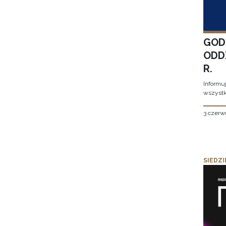
GOD
ODD
R.
Informu
wszystk
3 czerw
SIEDZI