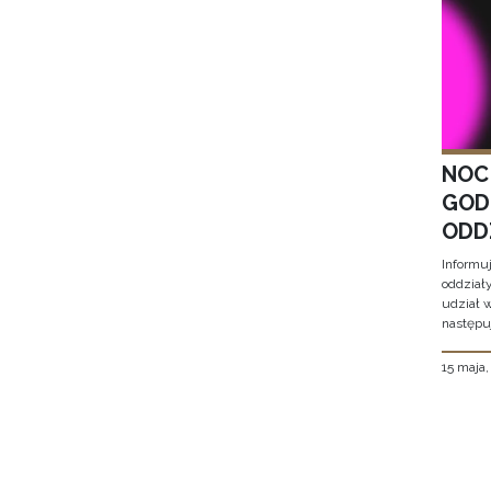
NOC
GOD
ODD
Informu
oddział
udział 
następu
15 maja
Stron