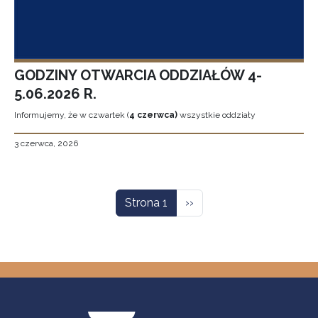
GODZINY OTWARCIA ODDZIAŁÓW 4-
5.06.2026 R.
Informujemy, że w czwartek (
4 czerwca)
wszystkie oddziały
3 czerwca, 2026
Stronicowanie
Następna strona
Strona 1
››