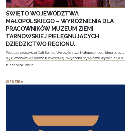
ŚWIĘTO WOJEWÓDZTWA
MAŁOPOLSKIEGO – WYRÓŻNIENIA DLA
PRACOWNIKÓW MUZEUM ZIEMI
TARNOWSKIEJ PIELĘGNUJĄCYCH
DZIEDZICTWO REGIONU.
Podczas uroczystej Gali Święta Województwa Małopolskiego, która odbyła
się 8 czerwca w Operze Krakowskiej, wręczono najwyższe wyróżnienia s
11 czerwca, 2026
SIEDZIBA