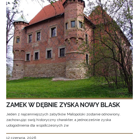
ZAMEK W DĘBNIE ZYSKA NOWY BLASK
Jeden z najcenniejszych zabytków Małopolski zostanie odnowiony,
zachowując swój historyczny charakter, a jednocześnie zyska
udogodnienia dla współczesnych zw
12 czerwca, 2026