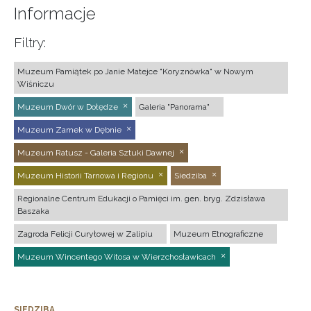
Informacje
Filtry:
Muzeum Pamiątek po Janie Matejce "Koryznówka" w Nowym
Wiśniczu
Muzeum Dwór w Dołędze
Galeria "Panorama"
Muzeum Zamek w Dębnie
Muzeum Ratusz - Galeria Sztuki Dawnej
Muzeum Historii Tarnowa i Regionu
Siedziba
Regionalne Centrum Edukacji o Pamięci im. gen. bryg. Zdzisława
Baszaka
Zagroda Felicji Curyłowej w Zalipiu
Muzeum Etnograficzne
Muzeum Wincentego Witosa w Wierzchosławicach
SIEDZIBA