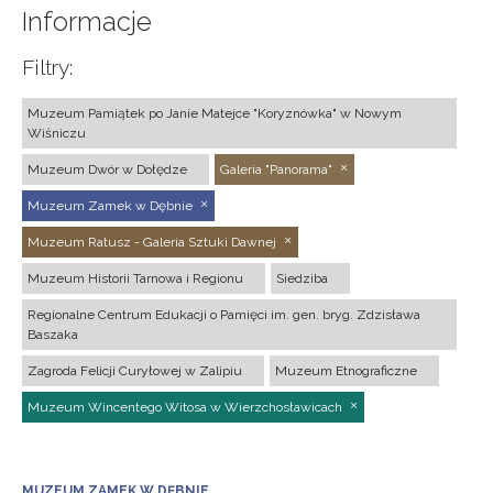
Informacje
Filtry:
Muzeum Pamiątek po Janie Matejce "Koryznówka" w Nowym
Wiśniczu
Muzeum Dwór w Dołędze
Galeria "Panorama"
Muzeum Zamek w Dębnie
Muzeum Ratusz - Galeria Sztuki Dawnej
Muzeum Historii Tarnowa i Regionu
Siedziba
Regionalne Centrum Edukacji o Pamięci im. gen. bryg. Zdzisława
Baszaka
Zagroda Felicji Curyłowej w Zalipiu
Muzeum Etnograficzne
Muzeum Wincentego Witosa w Wierzchosławicach
MUZEUM ZAMEK W DĘBNIE