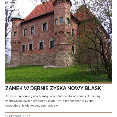
ZAMEK W DĘBNIE ZYSKA NOWY BLASK
Jeden z najcenniejszych zabytków Małopolski zostanie odnowiony,
zachowując swój historyczny charakter, a jednocześnie zyska
udogodnienia dla współczesnych zw
12 czerwca, 2026