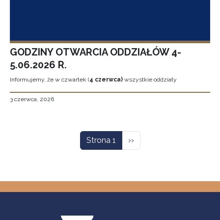
GODZINY OTWARCIA ODDZIAŁÓW 4-
5.06.2026 R.
Informujemy, że w czwartek (
4 czerwca)
wszystkie oddziały
3 czerwca, 2026
Stronicowanie
Następna strona
Strona 1
››