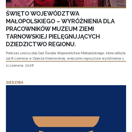
ŚWIĘTO WOJEWÓDZTWA
MAŁOPOLSKIEGO – WYRÓŻNIENIA DLA
PRACOWNIKÓW MUZEUM ZIEMI
TARNOWSKIEJ PIELĘGNUJĄCYCH
DZIEDZICTWO REGIONU.
Podczas uroczystej Gali Święta Województwa Małopolskiego, która odbyła
się 8 czerwca w Operze Krakowskiej, wręczono najwyższe wyróżnienia s
11 czerwca, 2026
SIEDZIBA