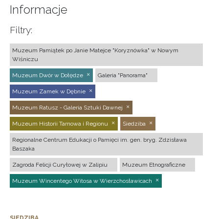
Informacje
Filtry:
Muzeum Pamiątek po Janie Matejce "Koryznówka" w Nowym
Wiśniczu
Muzeum Dwór w Dołędze
Galeria "Panorama"
Muzeum Zamek w Dębnie
Muzeum Ratusz - Galeria Sztuki Dawnej
Muzeum Historii Tarnowa i Regionu
Siedziba
Regionalne Centrum Edukacji o Pamięci im. gen. bryg. Zdzisława
Baszaka
Zagroda Felicji Curyłowej w Zalipiu
Muzeum Etnograficzne
Muzeum Wincentego Witosa w Wierzchosławicach
SIEDZIBA