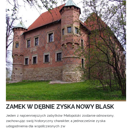
ZAMEK W DĘBNIE ZYSKA NOWY BLASK
Jeden z najcenniejszych zabytków Małopolski zostanie odnowiony,
zachowując swój historyczny charakter, a jednocześnie zyska
udogodnienia dla współczesnych zw