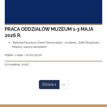
PRACA ODDZIAŁÓW MUZEUM 1-3 MAJA
2026 R.
Siedziba Muzeum Ziemi Tarnowskiej – wystawa „Zofia Stryjeńska.
Między wiarą a obrzędem”
Piątek, 1 maja – 10:00-15:00
27 kwietnia, 2026
Stronicowanie
Następna strona
Strona 1
››