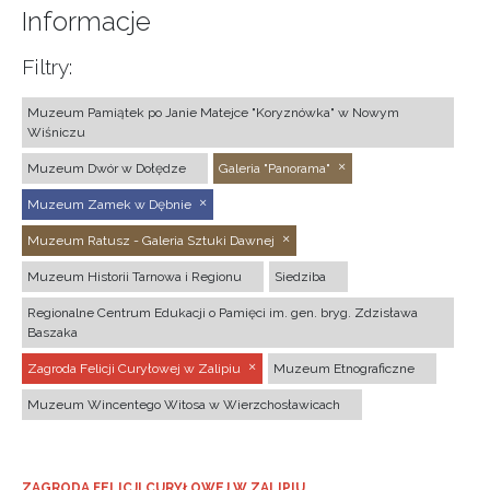
Informacje
Filtry:
Muzeum Pamiątek po Janie Matejce "Koryznówka" w Nowym
Wiśniczu
Muzeum Dwór w Dołędze
Galeria "Panorama"
Muzeum Zamek w Dębnie
Muzeum Ratusz - Galeria Sztuki Dawnej
Muzeum Historii Tarnowa i Regionu
Siedziba
Regionalne Centrum Edukacji o Pamięci im. gen. bryg. Zdzisława
Baszaka
Zagroda Felicji Curyłowej w Zalipiu
Muzeum Etnograficzne
Muzeum Wincentego Witosa w Wierzchosławicach
ZAGRODA FELICJI CURYŁOWEJ W ZALIPIU