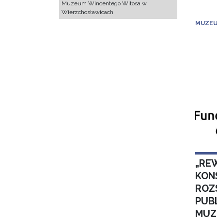
Muzeum Wincentego Witosa w
Wierzchosławicach
MUZEU
„RE
KON
ROZ
PUB
MUZ