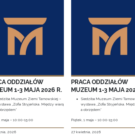
CA ODDZIAŁÓW
PRACA ODDZIAŁÓW
UM 1-3 MAJA 2026 R.
MUZEUM 1-3 MAJA 202
edziba Muzeum Ziemi Tarnowskiej –
Siedziba Muzeum Ziemi Tarnows
stawa „Zofia Stryjeńska. Między wiarą
wystawa „Zofia Stryjeńska. Międ
obrzędem”
a obrzędem”
1 maja – 10:00-15:00
Piątek, 1 maja – 10:00-15:00
tnia, 2026
27 kwietnia, 2026