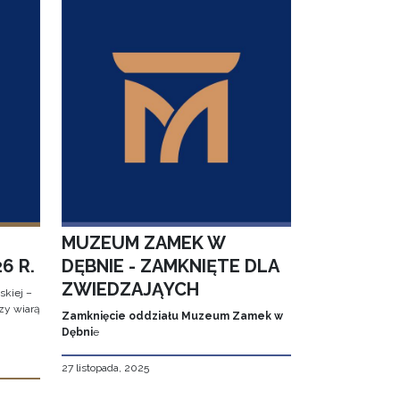
MUZEUM ZAMEK W
6 R.
DĘBNIE - ZAMKNIĘTE DLA
ZWIEDZAJĄYCH
kiej –
zy wiarą
Zamknięcie oddziału Muzeum Zamek w
Dębni
e
27 listopada, 2025