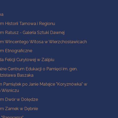
ba
 Historii Tarnowa i Regionu
 Ratusz - Galeria Sztuki Dawnej
m Wincentego Witosa w Wierzchosławicach
m Etnograficzne
a Felicji Curyłowej w Zalipiu
lne Centrum Edukacji o Pamięci im. gen.
dzisława Baszaka
 Pamiątek po Janie Matejce "Koryznówka" w
Wiśniczu
m Dwór w Dołędze
m Zamek w Dębnie
a "Panorama"