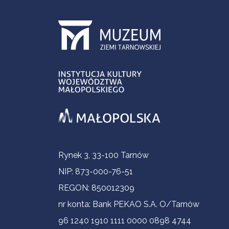
Informacje kontaktowe
Rynek 3, 33-100 Tarnów
NIP: 873-000-76-51
REGON: 850012309
nr konta: Bank PEKAO S.A. O/Tarnów
96 1240 1910 1111 0000 0898 4744