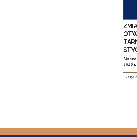
ZMI
OTW
TAR
STYC
Skróco
2026 r.
27 styc
Stron