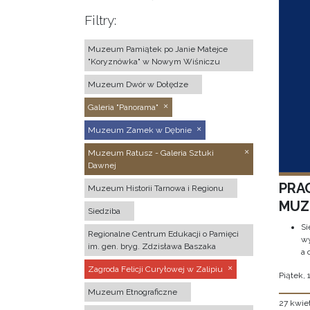
Filtry:
Muzeum Pamiątek po Janie Matejce
"Koryznówka" w Nowym Wiśniczu
Muzeum Dwór w Dołędze
Galeria "Panorama"
Muzeum Zamek w Dębnie
Muzeum Ratusz - Galeria Sztuki
Dawnej
PRA
Muzeum Historii Tarnowa i Regionu
MUZE
Siedziba
Si
Regionalne Centrum Edukacji o Pamięci
wy
im. gen. bryg. Zdzisława Baszaka
a 
Zagroda Felicji Curyłowej w Zalipiu
Piątek, 
Muzeum Etnograficzne
27 kwie