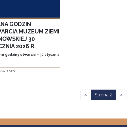
ANA GODZIN
ARCIA MUZEUM ZIEMI
NOWSKIEJ 30
ZNIA 2026 R.
ne godziny otwarcia – 30 stycznia
znia, 2026
icowanie
Poprzednia strona
Nas
‹‹
Strona 2
››