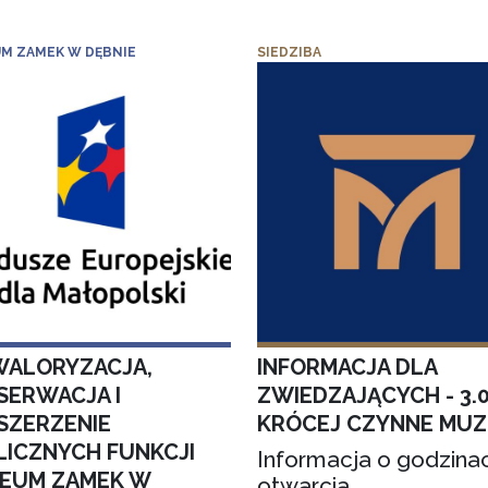
M ZAMEK W DĘBNIE
SIEDZIBA
WALORYZACJA,
INFORMACJA DLA
SERWACJA I
ZWIEDZAJĄCYCH - 3.
SZERZENIE
KRÓCEJ CZYNNE MU
LICZNYCH FUNKCJI
Informacja o godzina
EUM ZAMEK W
otwarcia