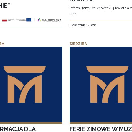
NIE”
Informujemy, że w piątek, 3 kwietnia 2
wsz
1 kwietnia, 2026
BA
SIEDZIBA
ORMACJA DLA
FERIE ZIMOWE W MU