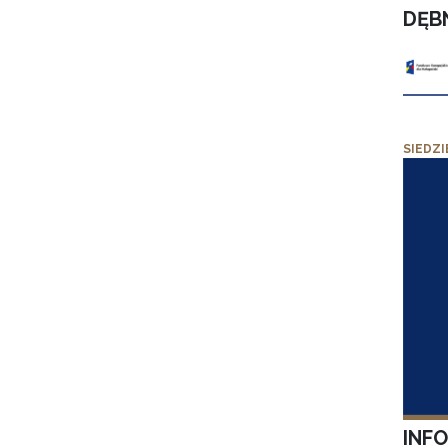
DĘB
SIEDZI
INF