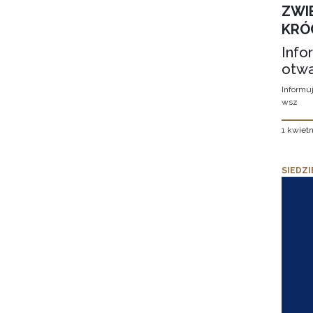
ZWI
KRÓ
Info
otwa
Informuj
wsz
1 kwietn
SIEDZI