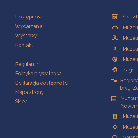
Na skróty
Oddziały
Dostępność
Siedzi
Wydarzenia
Muzeum
Wystawy
Muzeum
Kontakt
Muzeu
Muzeu
Na skróty
Regulamin
Zagrod
Polityka prywatności
Regiona
Deklaracja dostępności
bryg. Z
Mapa strony
Muzeum
Sklep
Nowym 
Muzeu
Muzeu
Galeri