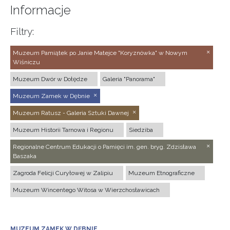
Informacje
Filtry:
Muzeum Pamiątek po Janie Matejce "Koryznówka" w Nowym
Wiśniczu
Muzeum Dwór w Dołędze
Galeria "Panorama"
Muzeum Zamek w Dębnie
Muzeum Ratusz - Galeria Sztuki Dawnej
Muzeum Historii Tarnowa i Regionu
Siedziba
Regionalne Centrum Edukacji o Pamięci im. gen. bryg. Zdzisława
Baszaka
Zagroda Felicji Curyłowej w Zalipiu
Muzeum Etnograficzne
Muzeum Wincentego Witosa w Wierzchosławicach
MUZEUM ZAMEK W DĘBNIE