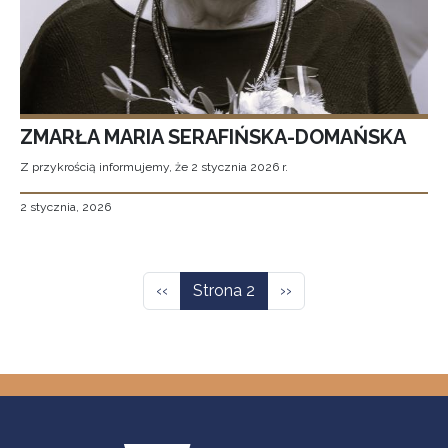
ZMARŁA MARIA SERAFIŃSKA-DOMAŃSKA
Z przykrością informujemy, że 2 stycznia 2026 r.
2 stycznia, 2026
Stronicowanie
Poprzednia strona
Następna strona
‹‹
Strona 2
››