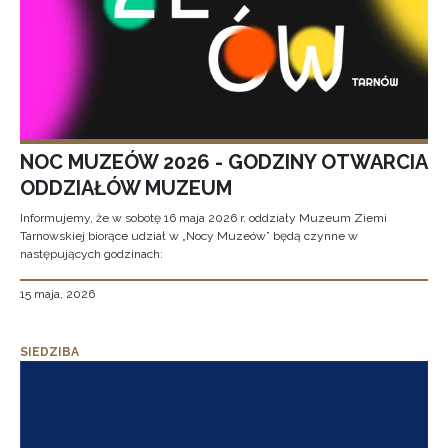
NOC MUZEÓW 2026 - GODZINY OTWARCIA
ODDZIAŁÓW MUZEUM
Informujemy, że w sobotę 16 maja 2026 r. oddziały Muzeum Ziemi
Tarnowskiej biorące udział w „Nocy Muzeów” będą czynne w
następujących godzinach:
15 maja, 2026
SIEDZIBA