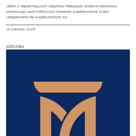
Jeden z najcenniejszych zabytków Małopolski zostanie odnowiony,
zachowując swój historyczny charakter, a jednocześnie zyska
udogodnienia dla współczesnych zw
12 czerwca, 2026
SIEDZIBA