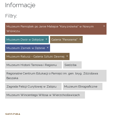
Informacje
Filtry:
Muzeum Pamiątek po Janie Matejce "Koryznówka" w Nowym
Wiśniczu
Muzeum Dwór w Dołędze
Galeria "Panorama"
Muzeum Zamek w Dębnie
Muzeum Ratusz - Galeria Sztuki Dawnej
Muzeum Historii Tarnowa i Regionu
Siedziba
Regionalne Centrum Edukacji o Pamięci im. gen. bryg. Zdzisława
Baszaka
Zagroda Felicji Curyłowej w Zalipiu
Muzeum Etnograficzne
Muzeum Wincentego Witosa w Wierzchosławicach
SIEDZIBA