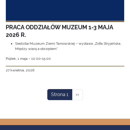
PRACA ODDZIAŁÓW MUZEUM 1-3 MAJA
2026 R.
Siedziba Muzeum Ziemi Tarnowskiej – wystawa „Zofia Stryjeńska.
Między wiarą a obrzędem”
Piątek, 1 maja – 10:00-15:00
27 kwietnia, 2026
Stronicowanie
Następna strona
Strona 1
››