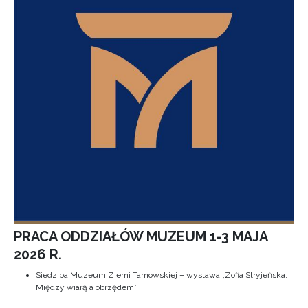
PRACA ODDZIAŁÓW MUZEUM 1-3 MAJA
2026 R.
Siedziba Muzeum Ziemi Tarnowskiej – wystawa „Zofia Stryjeńska.
Między wiarą a obrzędem”