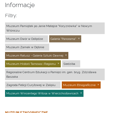
Informacje
Filtry:
Muzeum Pamiątek po Janie Matejce "Koryznówka" w Nowym
Wiśniczu
Muzeum Dwór w Dołędze
Galeria "Panorama"
Muzeum Zamek w Dębnie
Muzeum Ratusz - Galeria Sztuki Dawnej
Muzeum Historii Tarnowa i Regionu
Siedziba
Regionalne Centrum Edukacji o Pamięci im. gen. bryg. Zdzisława
Baszaka
Zagroda Felicji Curyłowej w Zalipiu
Muzeum Etnograficzne
Muzeum Wincentego Witosa w Wierzchosławicach
MUZEUM ETNOGRAFICZNE