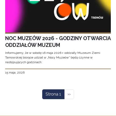
NOC MUZEÓW 2026 - GODZINY OTWARCIA
ODDZIAŁÓW MUZEUM
Informujemy, że w sobotę 16 maja 2026 r. oddziały Muzeum Ziemi
Tarnowskiej biorące udział w „Nocy Muzeów” będą czynne w
następujących godzinach:
15 maja, 2026
Stronicowanie
Następna strona
Strona 1
››