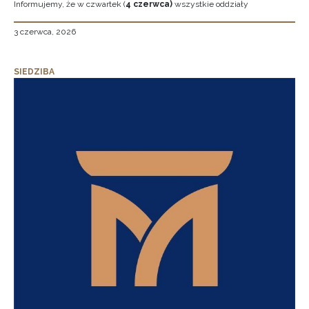
Informujemy, że w czwartek (
4 czerwca)
wszystkie oddziały
3 czerwca, 2026
SIEDZIBA