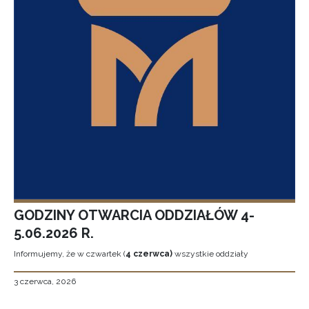
GODZINY OTWARCIA ODDZIAŁÓW 4-
5.06.2026 R.
Informujemy, że w czwartek (
4 czerwca)
wszystkie oddziały
3 czerwca, 2026