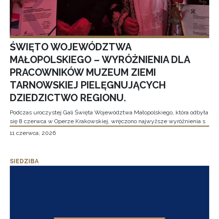
ŚWIĘTO WOJEWÓDZTWA
MAŁOPOLSKIEGO – WYRÓŻNIENIA DLA
PRACOWNIKÓW MUZEUM ZIEMI
TARNOWSKIEJ PIELĘGNUJĄCYCH
DZIEDZICTWO REGIONU.
Podczas uroczystej Gali Święta Województwa Małopolskiego, która odbyła
się 8 czerwca w Operze Krakowskiej, wręczono najwyższe wyróżnienia s
11 czerwca, 2026
SIEDZIBA