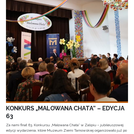
KONKURS „MALOWANA CHATA” – EDYCJA
63
Za nami finał 63. Konkursu „Malowana Chata” w Zalipiu – jubileuszowej
edycji wydarzenia, które Muzeum Ziemi Tarnowskiej organizowało już po