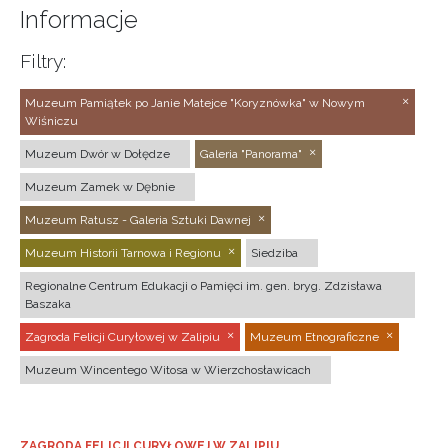
Informacje
Filtry:
Muzeum Pamiątek po Janie Matejce "Koryznówka" w Nowym
Wiśniczu
Muzeum Dwór w Dołędze
Galeria "Panorama"
Muzeum Zamek w Dębnie
Muzeum Ratusz - Galeria Sztuki Dawnej
Muzeum Historii Tarnowa i Regionu
Siedziba
Regionalne Centrum Edukacji o Pamięci im. gen. bryg. Zdzisława
Baszaka
Zagroda Felicji Curyłowej w Zalipiu
Muzeum Etnograficzne
Muzeum Wincentego Witosa w Wierzchosławicach
ZAGRODA FELICJI CURYŁOWEJ W ZALIPIU