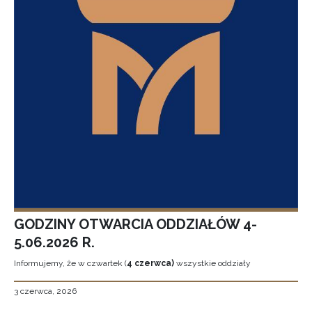
GODZINY OTWARCIA ODDZIAŁÓW 4-
5.06.2026 R.
Informujemy, że w czwartek (
4 czerwca)
wszystkie oddziały
3 czerwca, 2026