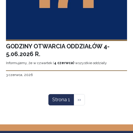
GODZINY OTWARCIA ODDZIAŁÓW 4-
5.06.2026 R.
Informujemy, że w czwartek (
4 czerwca)
wszystkie oddziały
3 czerwca, 2026
Stronicowanie
Następna strona
Strona 1
››