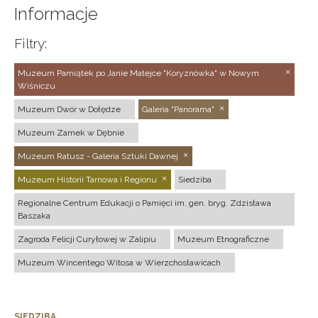
Informacje
Filtry:
Muzeum Pamiątek po Janie Matejce "Koryznówka" w Nowym
Wiśniczu
Muzeum Dwór w Dołędze
Galeria "Panorama"
Muzeum Zamek w Dębnie
Muzeum Ratusz - Galeria Sztuki Dawnej
Muzeum Historii Tarnowa i Regionu
Siedziba
Regionalne Centrum Edukacji o Pamięci im. gen. bryg. Zdzisława
Baszaka
Zagroda Felicji Curyłowej w Zalipiu
Muzeum Etnograficzne
Muzeum Wincentego Witosa w Wierzchosławicach
SIEDZIBA