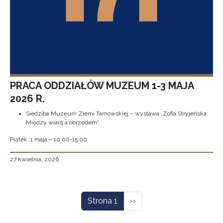
PRACA ODDZIAŁÓW MUZEUM 1-3 MAJA
2026 R.
Siedziba Muzeum Ziemi Tarnowskiej – wystawa „Zofia Stryjeńska.
Między wiarą a obrzędem”
Piątek, 1 maja – 10:00-15:00
27 kwietnia, 2026
Stronicowanie
Następna strona
Strona 1
››