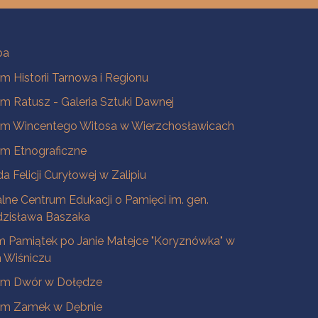
ba
 Historii Tarnowa i Regionu
 Ratusz - Galeria Sztuki Dawnej
m Wincentego Witosa w Wierzchosławicach
m Etnograficzne
a Felicji Curyłowej w Zalipiu
lne Centrum Edukacji o Pamięci im. gen.
dzisława Baszaka
 Pamiątek po Janie Matejce "Koryznówka" w
Wiśniczu
m Dwór w Dołędze
m Zamek w Dębnie