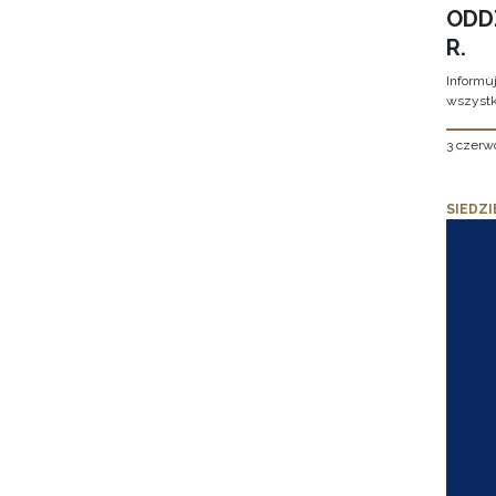
ODD
R.
Informu
wszystk
3 czerw
SIEDZI