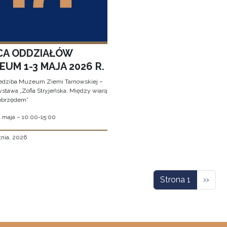
CA ODDZIAŁÓW
UM 1-3 MAJA 2026 R.
edziba Muzeum Ziemi Tarnowskiej –
stawa „Zofia Stryjeńska. Między wiarą
obrzędem”
1 maja – 10:00-15:00
tnia, 2026
icowanie
Nastę
Strona 1
››