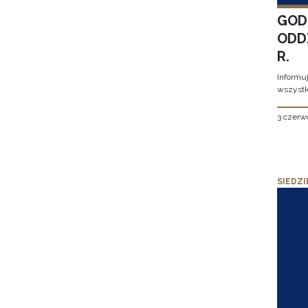
GOD
ODD
R.
Informu
wszystk
3 czerw
SIEDZI