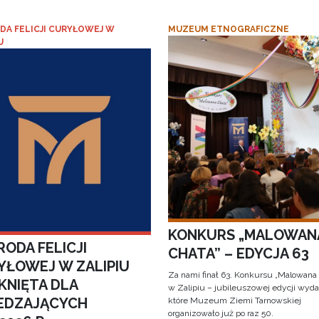
DA FELICJI CURYŁOWEJ W
MUZEUM ETNOGRAFICZNE
U
KONKURS „MALOWAN
ODA FELICJI
CHATA” – EDYCJA 63
YŁOWEJ W ZALIPIU
Za nami finał 63. Konkursu „Malowana
KNIĘTA DLA
w Zalipiu – jubileuszowej edycji wyda
EDZAJĄCYCH
które Muzeum Ziemi Tarnowskiej
organizowało już po raz 50.