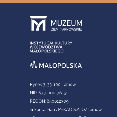
Informacje kontaktowe
Rynek 3, 33-100 Tarnów
NIP: 873-000-76-51
REGON: 850012309
nr konta: Bank PEKAO S.A. O/Tarnów