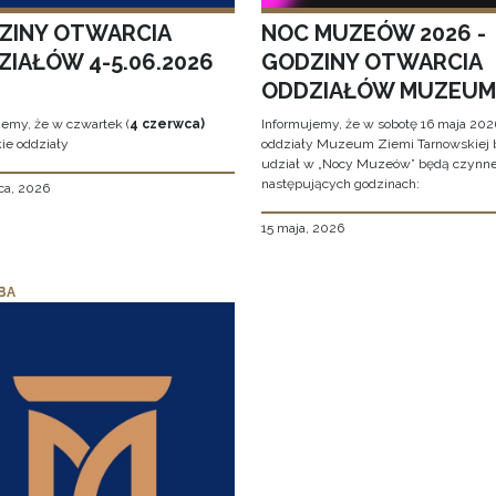
ZINY OTWARCIA
NOC MUZEÓW 2026 -
ZIAŁÓW 4-5.06.2026
GODZINY OTWARCIA
ODDZIAŁÓW MUZEUM
jemy, że w czwartek (
4 czerwca)
Informujemy, że w sobotę 16 maja 2026
ie oddziały
oddziały Muzeum Ziemi Tarnowskiej 
udział w „Nocy Muzeów” będą czynn
następujących godzinach:
ca, 2026
15 maja, 2026
BA