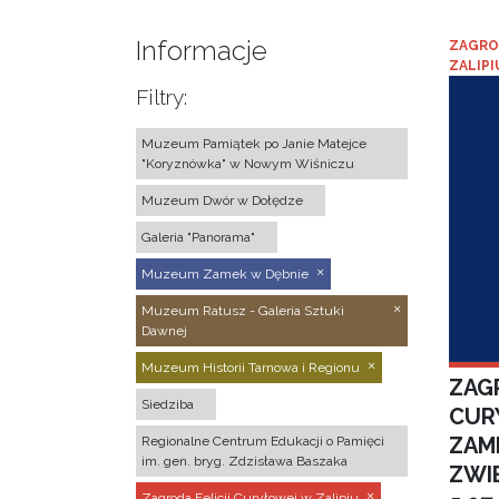
Informacje
ZAGRO
ZALIPI
Filtry:
Muzeum Pamiątek po Janie Matejce
"Koryznówka" w Nowym Wiśniczu
Muzeum Dwór w Dołędze
Galeria "Panorama"
Muzeum Zamek w Dębnie
Muzeum Ratusz - Galeria Sztuki
Dawnej
Muzeum Historii Tarnowa i Regionu
ZAGR
Siedziba
CUR
ZAM
Regionalne Centrum Edukacji o Pamięci
im. gen. bryg. Zdzisława Baszaka
ZWI
Zagroda Felicji Curyłowej w Zalipiu