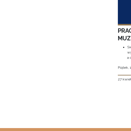
PRA
MUZE
Si
wy
a 
Piątek, 
27 kwie
Stron