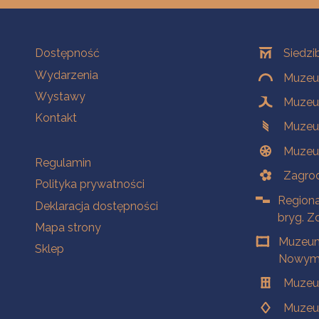
Na skróty
Oddziały
Dostępność
Siedzi
Wydarzenia
Muzeum
Wystawy
Muzeum
Kontakt
Muzeu
Muzeu
Na skróty
Regulamin
Zagrod
Polityka prywatności
Regiona
Deklaracja dostępności
bryg. Z
Mapa strony
Muzeum
Sklep
Nowym 
Muzeu
Muzeu