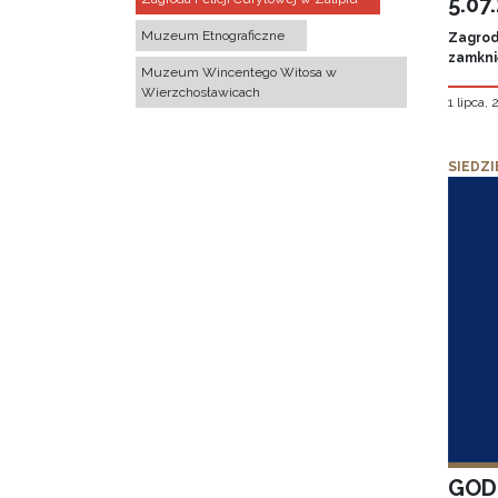
5.07
Muzeum Etnograficzne
Zagroda
zamknię
Muzeum Wincentego Witosa w
Wierzchosławicach
1 lipca,
SIEDZI
GOD