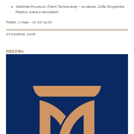
Siedziba Muzeum Ziemi Tarnowskiej – wystawa „Zofia Stryjeńska.
Między wiarą a obrzędem”
Piątek, 1 maja – 10:00-15:00
27 kwietnia, 2026
SIEDZIBA