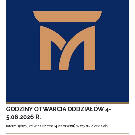
GODZINY OTWARCIA ODDZIAŁÓW 4-
5.06.2026 R.
Informujemy, że w czwartek (
4 czerwca)
wszystkie oddziały