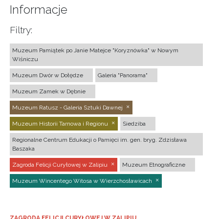
Informacje
Filtry:
Muzeum Pamiątek po Janie Matejce "Koryznówka" w Nowym
Wiśniczu
Muzeum Dwór w Dołędze
Galeria "Panorama"
Muzeum Zamek w Dębnie
Muzeum Ratusz - Galeria Sztuki Dawnej
Muzeum Historii Tarnowa i Regionu
Siedziba
Regionalne Centrum Edukacji o Pamięci im. gen. bryg. Zdzisława
Baszaka
Zagroda Felicji Curyłowej w Zalipiu
Muzeum Etnograficzne
Muzeum Wincentego Witosa w Wierzchosławicach
ZAGRODA FELICJI CURYŁOWEJ W ZALIPIU