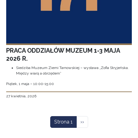
PRACA ODDZIAŁÓW MUZEUM 1-3 MAJA
2026 R.
Siedziba Muzeum Ziemi Tarnowskiej – wystawa „Zofia Stryjeńska.
Między wiarą a obrzędem”
Piątek, 1 maja – 10:00-15:00
27 kwietnia, 2026
Stronicowanie
Następna strona
Strona 1
››