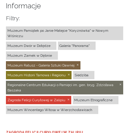
Informacje
Filtry:
Muzeum Pamiątek po Janie Matejce "Koryznówka" w Nowym
Wiśniczu
Muzeum Dwór w Dołędze
Galeria "Panorama"
Muzeum Zamek w Dębnie
Muzeum Ratusz - Galeria Sztuki Dawnej
Muzeum Historii Tarnowa i Regionu
Siedziba
Regionalne Centrum Edukacji o Pamięci im. gen. bryg. Zdzisława
Baszaka
Zagroda Felicji Curyłowej w Zalipiu
Muzeum Etnograficzne
Muzeum Wincentego Witosa w Wierzchosławicach
ZAGRODA FELICJI CURYŁOWEJ W ZALIPIU