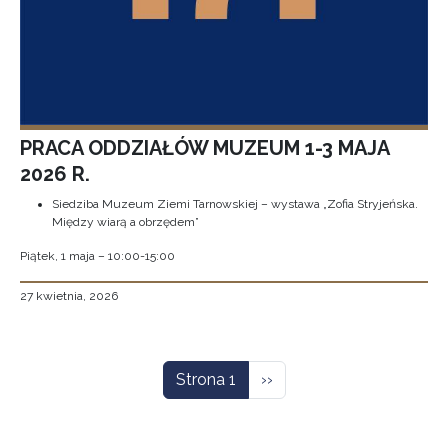
PRACA ODDZIAŁÓW MUZEUM 1-3 MAJA
2026 R.
Siedziba Muzeum Ziemi Tarnowskiej – wystawa „Zofia Stryjeńska.
Między wiarą a obrzędem”
Piątek, 1 maja – 10:00-15:00
27 kwietnia, 2026
Stronicowanie
Następna strona
Strona 1
››