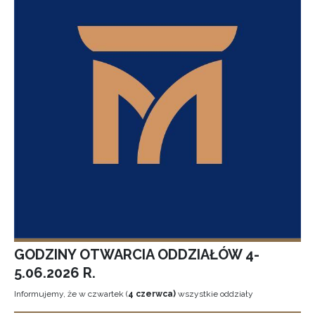
GODZINY OTWARCIA ODDZIAŁÓW 4-
5.06.2026 R.
Informujemy, że w czwartek (
4 czerwca)
wszystkie oddziały