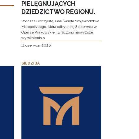
PIELĘGNUJĄCYCH
DZIEDZICTWO REGIONU.
Podczas uroczystej Gali Święta Województwa
Małopolskiego, która odbyła się 8 czerwca w
Operze Krakowskiej, wręczono najwyższe
wyróżnienia s
11 czerwca, 2026
SIEDZIBA