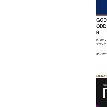
GOD
ODD
R.
Informu
wszystk
3 czerw
SIEDZI