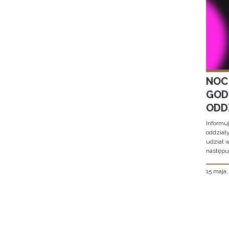
NOC
GOD
ODD
Informu
oddział
udział 
następu
15 maja
Stron