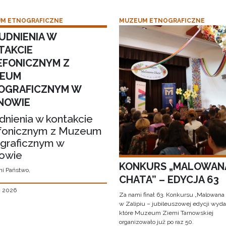
M ETNOGRAFICZNE
MUZEUM ETNOGRAFICZNE
UDNIENIA W
TAKCIE
EFONICZNYM Z
EUM
OGRAFICZNYM W
NOWIE
dnienia w kontakcie
fonicznym z Muzeum
graficznym w
owie
KONKURS „MALOWAN
i Państwo,
CHATA” – EDYCJA 63
, 2026
Za nami finał 63. Konkursu „Malowana
w Zalipiu – jubileuszowej edycji wyda
które Muzeum Ziemi Tarnowskiej
organizowało już po raz 50.