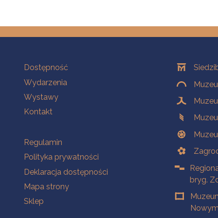
Na skróty
Oddziały
Dostępność
Siedzi
Wydarzenia
Muzeum
Wystawy
Muzeum
Kontakt
Muzeu
Muzeu
Na skróty
Regulamin
Zagrod
Polityka prywatności
Regiona
Deklaracja dostępności
bryg. Z
Mapa strony
Muzeum
Sklep
Nowym 