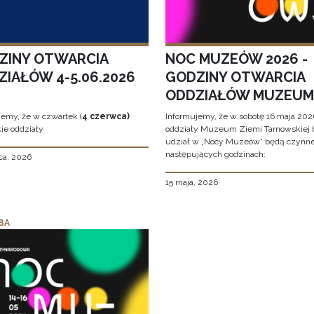
ZINY OTWARCIA
NOC MUZEÓW 2026 -
ZIAŁÓW 4-5.06.2026
GODZINY OTWARCIA
ODDZIAŁÓW MUZEUM
jemy, że w czwartek (
4 czerwca)
Informujemy, że w sobotę 16 maja 2026
ie oddziały
oddziały Muzeum Ziemi Tarnowskiej 
udział w „Nocy Muzeów” będą czynn
następujących godzinach:
ca, 2026
15 maja, 2026
BA