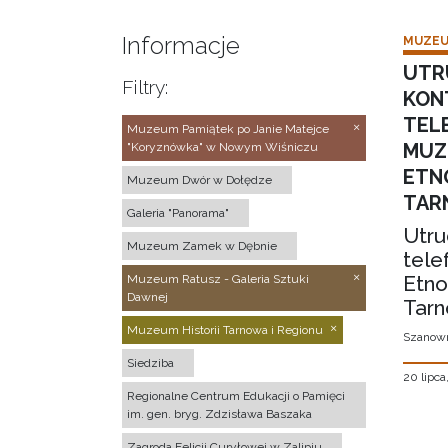
Informacje
MUZEU
UTR
Filtry:
KON
TEL
Muzeum Pamiątek po Janie Matejce
MUZ
"Koryznówka" w Nowym Wiśniczu
ETN
Muzeum Dwór w Dołędze
TAR
Galeria "Panorama"
Utru
Muzeum Zamek w Dębnie
tele
Etno
Muzeum Ratusz - Galeria Sztuki
Dawnej
Tarn
Muzeum Historii Tarnowa i Regionu
Szanown
Siedziba
20 lipca
Regionalne Centrum Edukacji o Pamięci
im. gen. bryg. Zdzisława Baszaka
Zagroda Felicji Curyłowej w Zalipiu