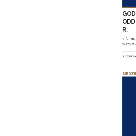
GOD
ODD
R.
Informu
wszystk
3 czerw
SIEDZI