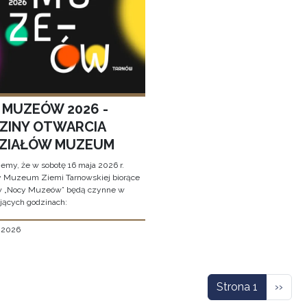
 MUZEÓW 2026 -
ZINY OTWARCIA
ZIAŁÓW MUZEUM
jemy, że w sobotę 16 maja 2026 r.
y Muzeum Ziemi Tarnowskiej biorące
w „Nocy Muzeów” będą czynne w
jących godzinach:
, 2026
icowanie
Nastę
Strona 1
››