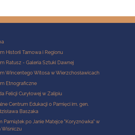
ba
 Historii Tarnowa i Regionu
 Ratusz - Galeria Sztuki Dawnej
m Wincentego Witosa w Wierzchosławicach
m Etnograficzne
a Felicji Curyłowej w Zalipiu
lne Centrum Edukacji o Pamięci im. gen.
dzisława Baszaka
 Pamiątek po Janie Matejce "Koryznówka" w
Wiśniczu