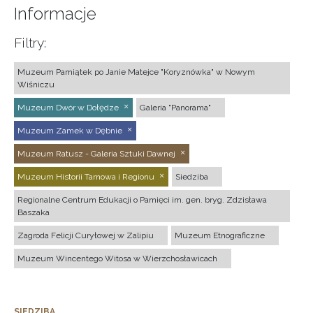
Informacje
Filtry:
Muzeum Pamiątek po Janie Matejce "Koryznówka" w Nowym
Wiśniczu
Muzeum Dwór w Dołędze
Galeria "Panorama"
Muzeum Zamek w Dębnie
Muzeum Ratusz - Galeria Sztuki Dawnej
Muzeum Historii Tarnowa i Regionu
Siedziba
Regionalne Centrum Edukacji o Pamięci im. gen. bryg. Zdzisława
Baszaka
Zagroda Felicji Curyłowej w Zalipiu
Muzeum Etnograficzne
Muzeum Wincentego Witosa w Wierzchosławicach
SIEDZIBA