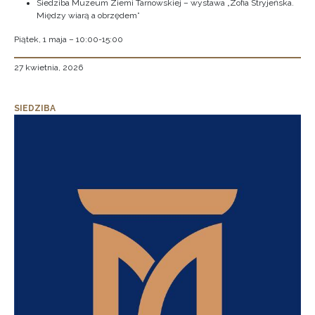
Siedziba Muzeum Ziemi Tarnowskiej – wystawa „Zofia Stryjeńska.
Między wiarą a obrzędem”
Piątek, 1 maja – 10:00-15:00
27 kwietnia, 2026
SIEDZIBA