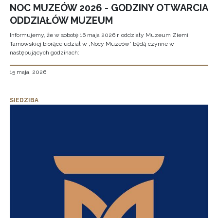
NOC MUZEÓW 2026 - GODZINY OTWARCIA
ODDZIAŁÓW MUZEUM
Informujemy, że w sobotę 16 maja 2026 r. oddziały Muzeum Ziemi
Tarnowskiej biorące udział w „Nocy Muzeów” będą czynne w
następujących godzinach:
15 maja, 2026
SIEDZIBA