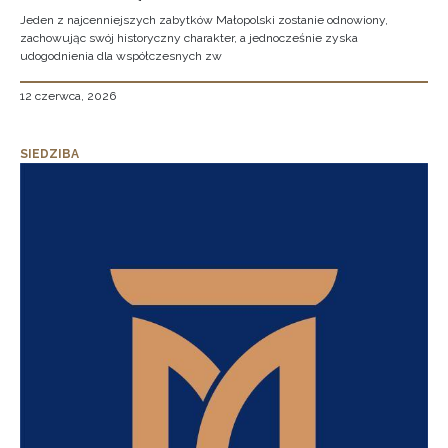
Jeden z najcenniejszych zabytków Małopolski zostanie odnowiony,
zachowując swój historyczny charakter, a jednocześnie zyska
udogodnienia dla współczesnych zw
12 czerwca, 2026
SIEDZIBA