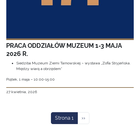
PRACA ODDZIAŁÓW MUZEUM 1-3 MAJA
2026 R.
Siedziba Muzeum Ziemi Tarnowskiej – wystawa „Zofia Stryjeńska.
Między wiarą a obrzędem”
Piątek, 1 maja – 10:00-15:00
27 kwietnia, 2026
Stronicowanie
Następna strona
Strona 1
››