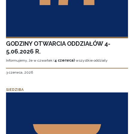
GODZINY OTWARCIA ODDZIAŁÓW 4-
5.06.2026 R.
Informujemy, że w czwartek (
4 czerwca)
wszystkie oddziały
3 czerwca, 2026
SIEDZIBA