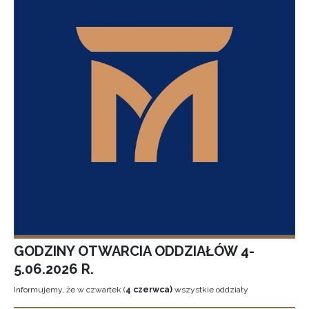
GODZINY OTWARCIA ODDZIAŁÓW 4-
5.06.2026 R.
Informujemy, że w czwartek (
4 czerwca)
wszystkie oddziały