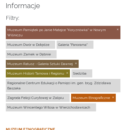
Informacje
Filtry:
Muzeum Pamiątek po Janie Matejce "Koryznówka" w Nowym
Wiśniczu
Muzeum Dwór w Dołędze
Galeria "Panorama"
Muzeum Zamek w Dębnie
Muzeum Ratusz - Galeria Sztuki Dawnej
Muzeum Historii Tarnowa i Regionu
Siedziba
Regionalne Centrum Edukacji o Pamięci im. gen. bryg. Zdzisława
Baszaka
Zagroda Felicji Curyłowej w Zalipiu
Muzeum Etnograficzne
Muzeum Wincentego Witosa w Wierzchosławicach
MUZEUM ETNOGRAFICZNE