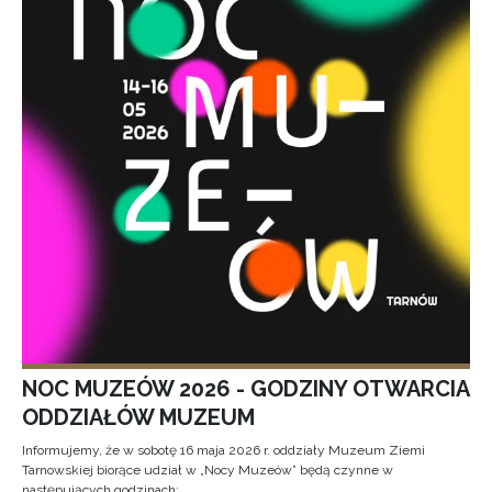
NOC MUZEÓW 2026 - GODZINY OTWARCIA
ODDZIAŁÓW MUZEUM
Informujemy, że w sobotę 16 maja 2026 r. oddziały Muzeum Ziemi
Tarnowskiej biorące udział w „Nocy Muzeów” będą czynne w
następujących godzinach: