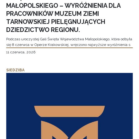
MAŁOPOLSKIEGO – WYRÓŻNIENIA DLA
PRACOWNIKÓW MUZEUM ZIEMI
TARNOWSKIEJ PIELĘGNUJĄCYCH
DZIEDZICTWO REGIONU.
Podczas uroczystej Gali Święta Województwa Małopolskiego, która odbyła
się 8 czerwca w Operze Krakowskiej, wręczono najwyższe wyróżnienia s
11 czerwca, 2026
SIEDZIBA