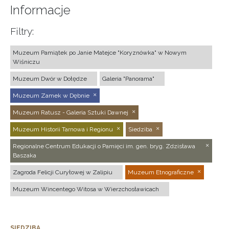
Informacje
Filtry:
Muzeum Pamiątek po Janie Matejce "Koryznówka" w Nowym
Wiśniczu
Muzeum Dwór w Dołędze
Galeria "Panorama"
Muzeum Zamek w Dębnie
Muzeum Ratusz - Galeria Sztuki Dawnej
Muzeum Historii Tarnowa i Regionu
Siedziba
Regionalne Centrum Edukacji o Pamięci im. gen. bryg. Zdzisława
Baszaka
Zagroda Felicji Curyłowej w Zalipiu
Muzeum Etnograficzne
Muzeum Wincentego Witosa w Wierzchosławicach
SIEDZIBA