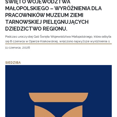
ŚWIĘTO WOJEWÓDZTWA
MAŁOPOLSKIEGO – WYRÓŻNIENIA DLA
PRACOWNIKÓW MUZEUM ZIEMI
TARNOWSKIEJ PIELĘGNUJĄCYCH
DZIEDZICTWO REGIONU.
Podczas uroczystej Gali Święta Województwa Małopolskiego, która odbyła
się 8 czerwca w Operze Krakowskiej, wręczono najwyższe wyróżnienia s
11 czerwca, 2026
SIEDZIBA