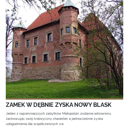
ZAMEK W DĘBNIE ZYSKA NOWY BLASK
Jeden z najcenniejszych zabytków Małopolski zostanie odnowiony,
zachowując swój historyczny charakter, a jednocześnie zyska
udogodnienia dla współczesnych zw