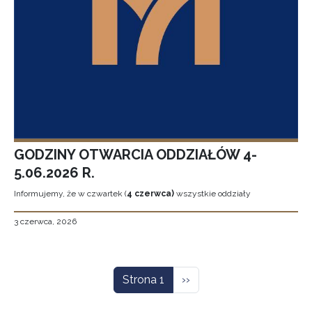
GODZINY OTWARCIA ODDZIAŁÓW 4-
5.06.2026 R.
Informujemy, że w czwartek (
4 czerwca)
wszystkie oddziały
3 czerwca, 2026
Stronicowanie
Następna strona
Strona 1
››