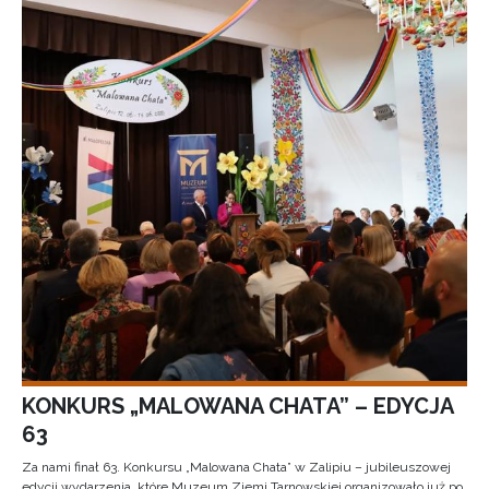
KONKURS „MALOWANA CHATA” – EDYCJA
63
Za nami finał 63. Konkursu „Malowana Chata” w Zalipiu – jubileuszowej
edycji wydarzenia, które Muzeum Ziemi Tarnowskiej organizowało już po