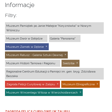
Informacje
Filtry:
Muzeum Pamiątek po Janie Matejce "Koryznówka" w Nowym
Wiśniczu
Muzeum Dwór w Dołędze
Galeria "Panorama"
Muzeum Zamek w Dębnie
Muzeum Ratusz - Galeria Sztuki Dawnej
Muzeum Historii Tarnowa i Regionu
Siedziba
Regionalne Centrum Edukacji o Pamięci im. gen. bryg. Zdzisława
Baszaka
Zagroda Felicji Curyłowej w Zalipiu
Muzeum Etnograficzne
Muzeum Wincentego Witosa w Wierzchosławicach
ZAGRODA FELICJI CURYŁOWEJ W ZALIPIU