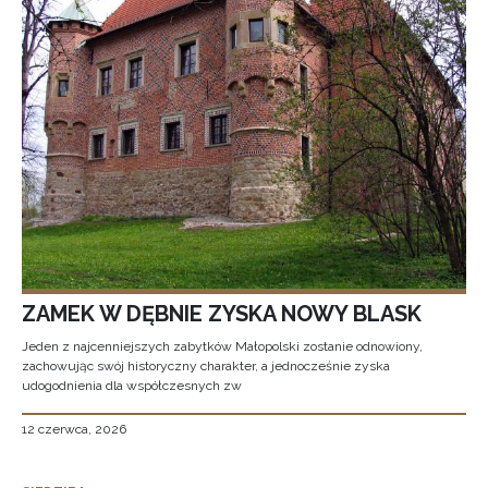
ZAMEK W DĘBNIE ZYSKA NOWY BLASK
Jeden z najcenniejszych zabytków Małopolski zostanie odnowiony,
zachowując swój historyczny charakter, a jednocześnie zyska
udogodnienia dla współczesnych zw
12 czerwca, 2026