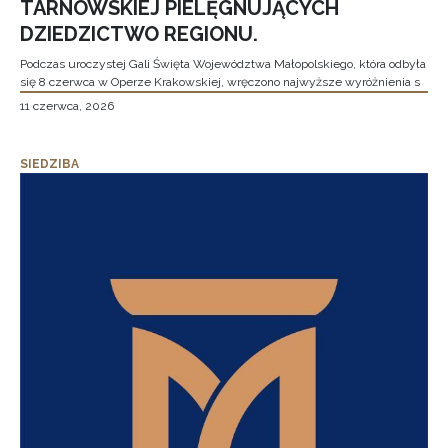
TARNOWSKIEJ PIELĘGNUJĄCYCH
DZIEDZICTWO REGIONU.
Podczas uroczystej Gali Święta Województwa Małopolskiego, która odbyła
się 8 czerwca w Operze Krakowskiej, wręczono najwyższe wyróżnienia s
11 czerwca, 2026
SIEDZIBA