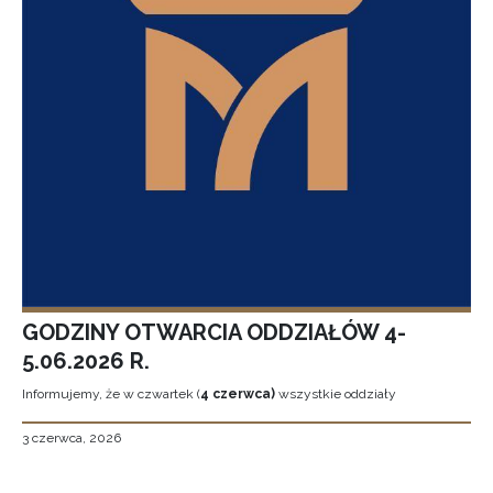
GODZINY OTWARCIA ODDZIAŁÓW 4-
5.06.2026 R.
Informujemy, że w czwartek (
4 czerwca)
wszystkie oddziały
3 czerwca, 2026