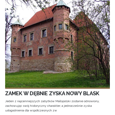
ZAMEK W DĘBNIE ZYSKA NOWY BLASK
Jeden z najcenniejszych zabytków Małopolski zostanie odnowiony,
zachowując swój historyczny charakter, a jednocześnie zyska
udogodnienia dla współczesnych zw