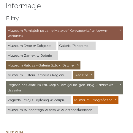
Informacje
Filtry:
Muzeum Pamiątek po Janie Matejce "Koryznówka" w Nowym
Wiśniczu
Muzeum Dwór w Dołędze
Galeria "Panorama"
Muzeum Zamek w Dębnie
Muzeum Ratusz - Galeria Sztuki Dawnej
Muzeum Historii Tarnowa i Regionu
Siedziba
Regionalne Centrum Edukacji o Pamięci im. gen. bryg. Zdzisława
Baszaka
Zagroda Felicji Curyłowej w Zalipiu
Muzeum Etnograficzne
Muzeum Wincentego Witosa w Wierzchosławicach
SIEDZIBA