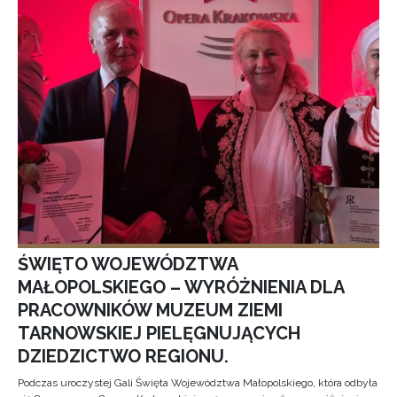
ŚWIĘTO WOJEWÓDZTWA
MAŁOPOLSKIEGO – WYRÓŻNIENIA DLA
PRACOWNIKÓW MUZEUM ZIEMI
TARNOWSKIEJ PIELĘGNUJĄCYCH
DZIEDZICTWO REGIONU.
Podczas uroczystej Gali Święta Województwa Małopolskiego, która odbyła