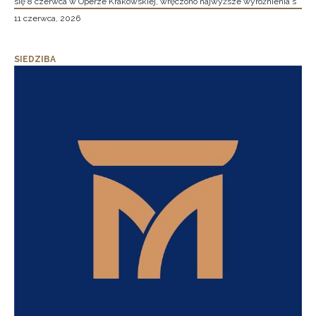
się 8 czerwca w Operze Krakowskiej, wręczono najwyższe wyróżnienia s
11 czerwca, 2026
SIEDZIBA