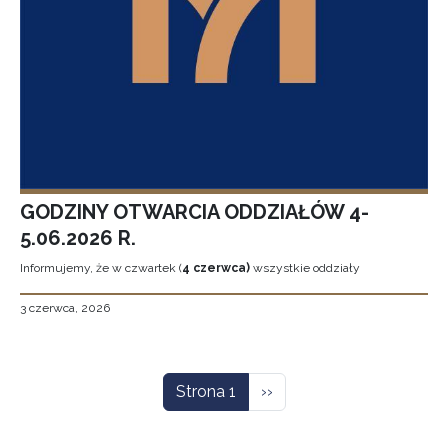
GODZINY OTWARCIA ODDZIAŁÓW 4-
5.06.2026 R.
Informujemy, że w czwartek (
4 czerwca)
wszystkie oddziały
3 czerwca, 2026
Stronicowanie
Następna strona
Strona 1
››