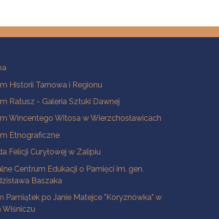
ba
 Historii Tarnowa i Regionu
 Ratusz - Galeria Sztuki Dawnej
m Wincentego Witosa w Wierzchosławicach
m Etnograficzne
a Felicji Curyłowej w Zalipiu
lne Centrum Edukacji o Pamięci im. gen.
dzisława Baszaka
 Pamiątek po Janie Matejce "Koryznówka" w
Wiśniczu