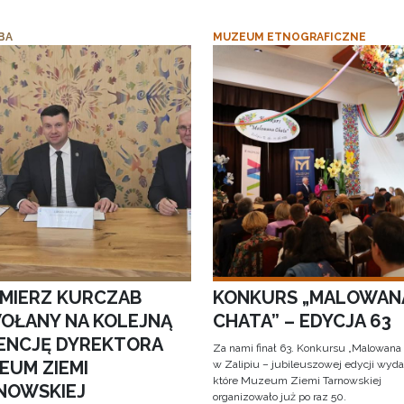
BA
MUZEUM ETNOGRAFICZNE
IMIERZ KURCZAB
KONKURS „MALOWAN
OŁANY NA KOLEJNĄ
CHATA” – EDYCJA 63
ENCJĘ DYREKTORA
Za nami finał 63. Konkursu „Malowana
EUM ZIEMI
w Zalipiu – jubileuszowej edycji wyda
które Muzeum Ziemi Tarnowskiej
NOWSKIEJ
organizowało już po raz 50.