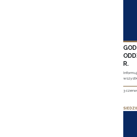
GOD
ODD
R.
Informu
wszystk
3 czerw
SIEDZI