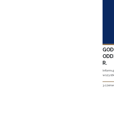
GOD
ODD
R.
Informu
wszystk
3 czerw
Stron