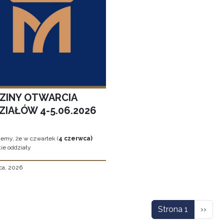
ZINY OTWARCIA
ZIAŁÓW 4-5.06.2026
jemy, że w czwartek (
4 czerwca)
ie oddziały
ca, 2026
icowanie
Nastę
Strona 1
››