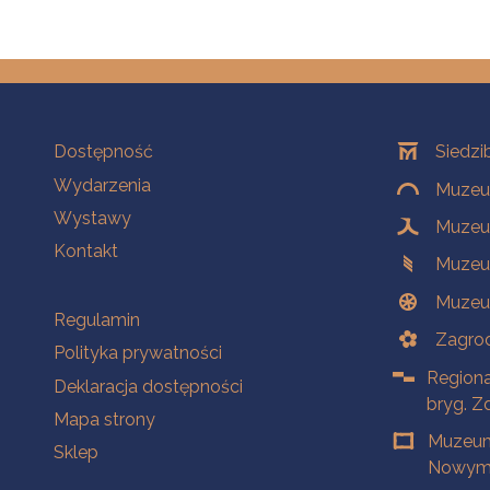
Na skróty
Oddziały
Dostępność
Siedzi
Wydarzenia
Muzeum
Wystawy
Muzeum
Kontakt
Muzeu
Muzeu
Na skróty
Regulamin
Zagrod
Polityka prywatności
Regiona
Deklaracja dostępności
bryg. Z
Mapa strony
Muzeum
Sklep
Nowym 