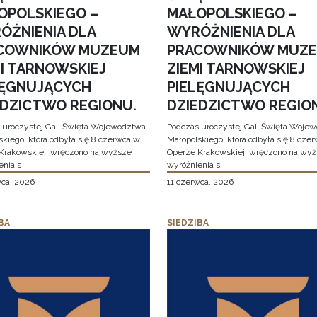
OPOLSKIEGO –
MAŁOPOLSKIEGO –
ÓŻNIENIA DLA
WYRÓŻNIENIA DLA
COWNIKÓW MUZEUM
PRACOWNIKÓW MUZ
MI TARNOWSKIEJ
ZIEMI TARNOWSKIEJ
LĘGNUJĄCYCH
PIELĘGNUJĄCYCH
EDZICTWO REGIONU.
DZIEDZICTWO REGIO
 uroczystej Gali Święta Województwa
Podczas uroczystej Gali Święta Woje
skiego, która odbyła się 8 czerwca w
Małopolskiego, która odbyła się 8 cze
Krakowskiej, wręczono najwyższe
Operze Krakowskiej, wręczono najwy
enia s
wyróżnienia s
wca, 2026
11 czerwca, 2026
BA
SIEDZIBA