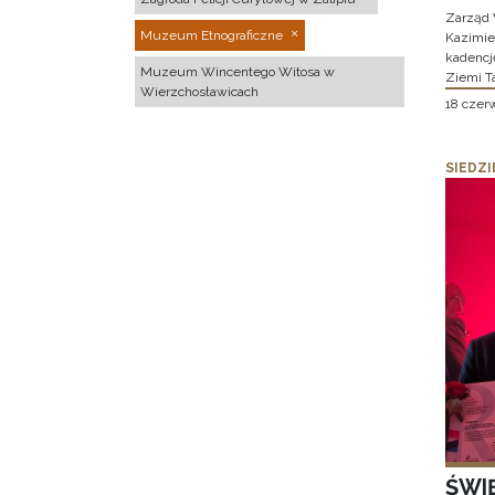
Zarząd 
Muzeum Etnograficzne
Kazimier
kadencj
Muzeum Wincentego Witosa w
Ziemi T
Wierzchosławicach
18 czer
SIEDZI
ŚWI