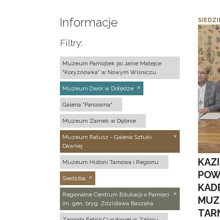
Informacje
SIEDZI
Filtry:
Muzeum Pamiątek po Janie Matejce
"Koryznówka" w Nowym Wiśniczu
Muzeum Dwór w Dołędze
Galeria "Panorama"
Muzeum Zamek w Dębnie
Muzeum Ratusz - Galeria Sztuki
Dawnej
KAZ
Muzeum Historii Tarnowa i Regionu
POW
Siedziba
KAD
Regionalne Centrum Edukacji o Pamięci
MUZ
im. gen. bryg. Zdzisława Baszaka
TAR
Zagroda Felicji Curyłowej w Zalipiu