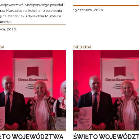
Województwa Małopolskiego powołał
15 czerwca, 2026
za Kurczaba na kolejną, pięcioletnią
ę na stanowisku dyrektora Muzeum
arnows
wca, 2026
BA
SIEDZIBA
ĘTO WOJEWÓDZTWA
ŚWIĘTO WOJEWÓDZ