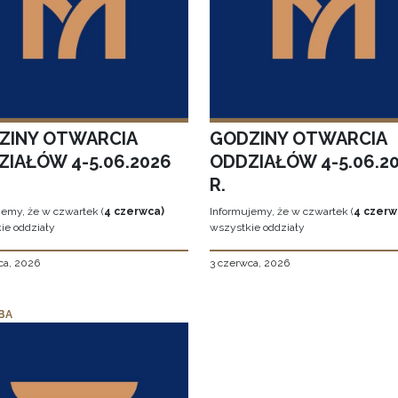
ZINY OTWARCIA
GODZINY OTWARCIA
ZIAŁÓW 4-5.06.2026
ODDZIAŁÓW 4-5.06.2
R.
jemy, że w czwartek (
4 czerwca)
Informujemy, że w czwartek (
4 czerw
ie oddziały
wszystkie oddziały
ca, 2026
3 czerwca, 2026
BA