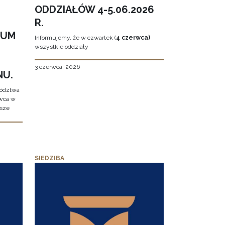
ODDZIAŁÓW 4-5.06.2026
R.
EUM
Informujemy, że w czwartek (
4 czerwca)
wszystkie oddziały
3 czerwca, 2026
NU.
wództwa
rwca w
ższe
SIEDZIBA