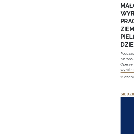
MAŁ
WYR
PRA
ZIE
PIE
DZI
Podczas
Małopol
Operze 
wyróżni
11 czer
SIEDZI