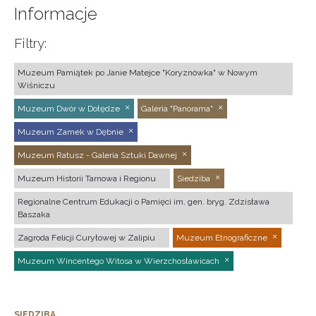
Informacje
Filtry:
Muzeum Pamiątek po Janie Matejce "Koryznówka" w Nowym
Wiśniczu
Muzeum Dwór w Dołędze
Galeria "Panorama"
Muzeum Zamek w Dębnie
Muzeum Ratusz - Galeria Sztuki Dawnej
Muzeum Historii Tarnowa i Regionu
Siedziba
Regionalne Centrum Edukacji o Pamięci im. gen. bryg. Zdzisława
Baszaka
Zagroda Felicji Curyłowej w Zalipiu
Muzeum Etnograficzne
Muzeum Wincentego Witosa w Wierzchosławicach
SIEDZIBA