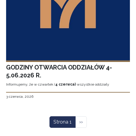
GODZINY OTWARCIA ODDZIAŁÓW 4-
5.06.2026 R.
Informujemy, że w czwartek (
4 czerwca)
wszystkie oddziały
3 czerwca, 2026
Stronicowanie
Następna strona
Strona 1
››