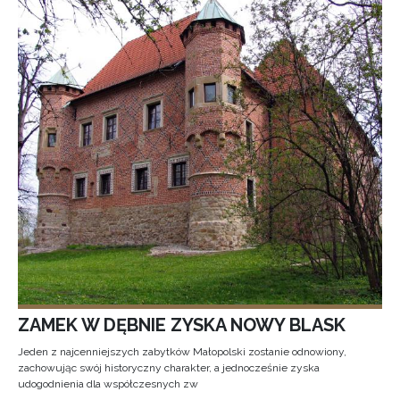
ZAMEK W DĘBNIE ZYSKA NOWY BLASK
Jeden z najcenniejszych zabytków Małopolski zostanie odnowiony,
zachowując swój historyczny charakter, a jednocześnie zyska
udogodnienia dla współczesnych zw