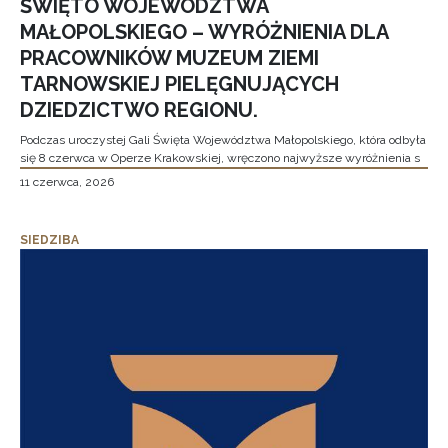
ŚWIĘTO WOJEWÓDZTWA
MAŁOPOLSKIEGO – WYRÓŻNIENIA DLA
PRACOWNIKÓW MUZEUM ZIEMI
TARNOWSKIEJ PIELĘGNUJĄCYCH
DZIEDZICTWO REGIONU.
Podczas uroczystej Gali Święta Województwa Małopolskiego, która odbyła
się 8 czerwca w Operze Krakowskiej, wręczono najwyższe wyróżnienia s
11 czerwca, 2026
SIEDZIBA