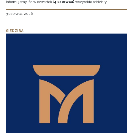
Informujemy, że w czwartek (
4 czerwca)
wszystkie oddziały
3 czerwca, 2026
SIEDZIBA