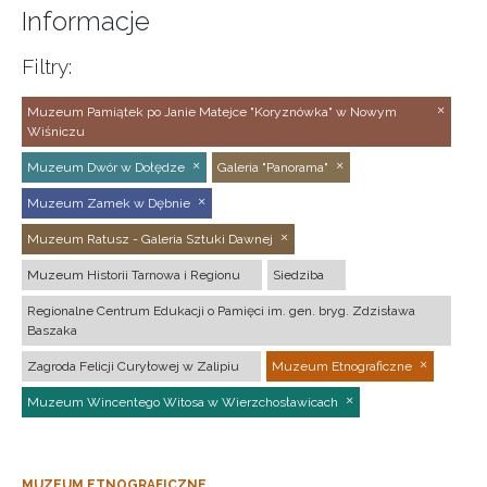
Informacje
Filtry:
Muzeum Pamiątek po Janie Matejce "Koryznówka" w Nowym
Wiśniczu
Muzeum Dwór w Dołędze
Galeria "Panorama"
Muzeum Zamek w Dębnie
Muzeum Ratusz - Galeria Sztuki Dawnej
Muzeum Historii Tarnowa i Regionu
Siedziba
Regionalne Centrum Edukacji o Pamięci im. gen. bryg. Zdzisława
Baszaka
Zagroda Felicji Curyłowej w Zalipiu
Muzeum Etnograficzne
Muzeum Wincentego Witosa w Wierzchosławicach
MUZEUM ETNOGRAFICZNE