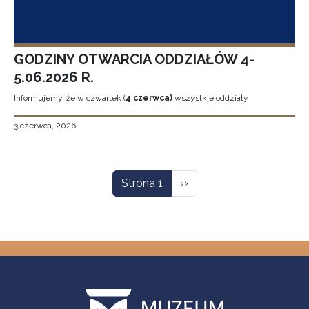
GODZINY OTWARCIA ODDZIAŁÓW 4-
5.06.2026 R.
Informujemy, że w czwartek (
4 czerwca)
wszystkie oddziały
3 czerwca, 2026
Stronicowanie
Następna strona
Strona 1
››