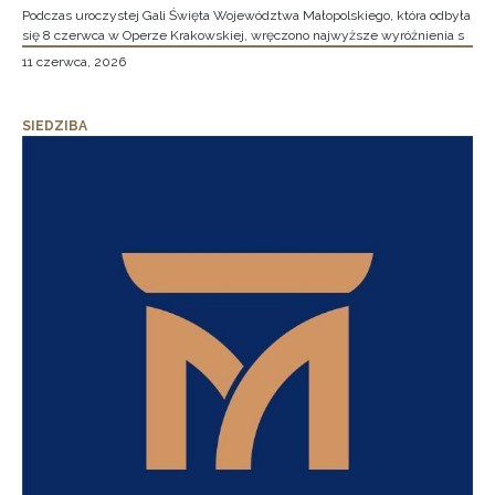
Podczas uroczystej Gali Święta Województwa Małopolskiego, która odbyła
się 8 czerwca w Operze Krakowskiej, wręczono najwyższe wyróżnienia s
11 czerwca, 2026
SIEDZIBA