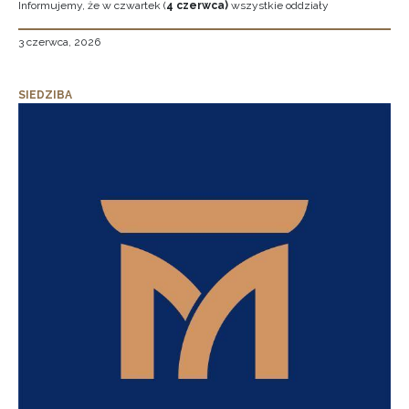
Informujemy, że w czwartek (
4 czerwca)
wszystkie oddziały
3 czerwca, 2026
SIEDZIBA