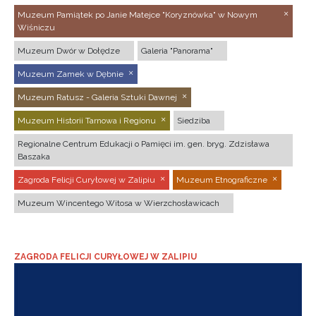
Muzeum Pamiątek po Janie Matejce "Koryznówka" w Nowym
Wiśniczu
Muzeum Dwór w Dołędze
Galeria "Panorama"
Muzeum Zamek w Dębnie
Muzeum Ratusz - Galeria Sztuki Dawnej
Muzeum Historii Tarnowa i Regionu
Siedziba
Regionalne Centrum Edukacji o Pamięci im. gen. bryg. Zdzisława
Baszaka
Zagroda Felicji Curyłowej w Zalipiu
Muzeum Etnograficzne
Muzeum Wincentego Witosa w Wierzchosławicach
ZAGRODA FELICJI CURYŁOWEJ W ZALIPIU