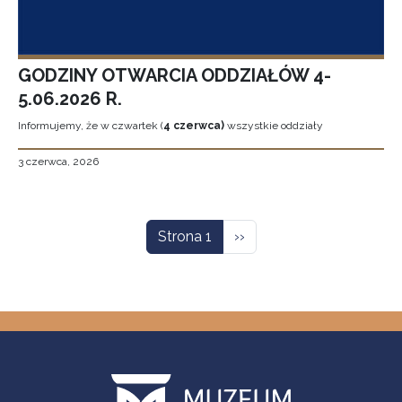
GODZINY OTWARCIA ODDZIAŁÓW 4-
5.06.2026 R.
Informujemy, że w czwartek (
4 czerwca)
wszystkie oddziały
3 czerwca, 2026
Stronicowanie
Następna strona
Strona 1
››