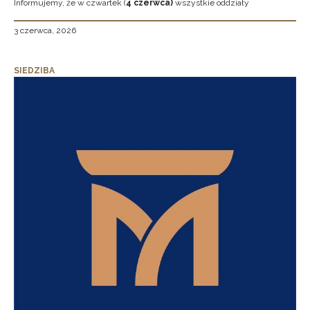
Informujemy, że w czwartek (
4 czerwca)
wszystkie oddziały
3 czerwca, 2026
SIEDZIBA