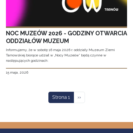
NOC MUZEÓW 2026 - GODZINY OTWARCIA
ODDZIAŁÓW MUZEUM
Informujemy, że w sobotę 16 maja 2026 r. oddziały Muzeum Ziemi
Tarnowskiej biorące udział w „Nocy Muzeów” będą czynne w
następujących godzinach:
15 maja, 2026
Stronicowanie
Następna strona
Strona 1
››