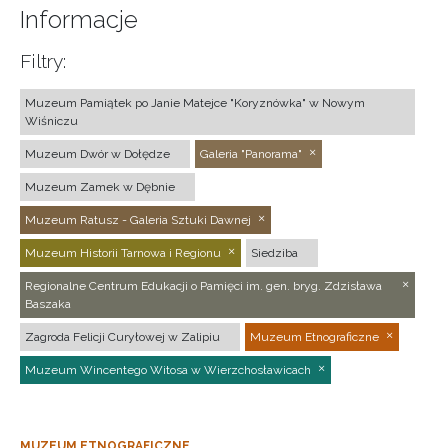
Informacje
Filtry:
Muzeum Pamiątek po Janie Matejce "Koryznówka" w Nowym
Wiśniczu
Muzeum Dwór w Dołędze
Galeria "Panorama"
Muzeum Zamek w Dębnie
Muzeum Ratusz - Galeria Sztuki Dawnej
Muzeum Historii Tarnowa i Regionu
Siedziba
Regionalne Centrum Edukacji o Pamięci im. gen. bryg. Zdzisława
Baszaka
Zagroda Felicji Curyłowej w Zalipiu
Muzeum Etnograficzne
Muzeum Wincentego Witosa w Wierzchosławicach
MUZEUM ETNOGRAFICZNE