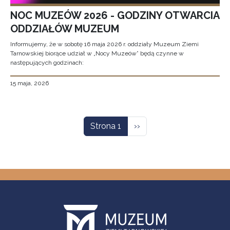
NOC MUZEÓW 2026 - GODZINY OTWARCIA
ODDZIAŁÓW MUZEUM
Informujemy, że w sobotę 16 maja 2026 r. oddziały Muzeum Ziemi
Tarnowskiej biorące udział w „Nocy Muzeów” będą czynne w
następujących godzinach:
15 maja, 2026
Stronicowanie
Następna strona
Strona 1
››