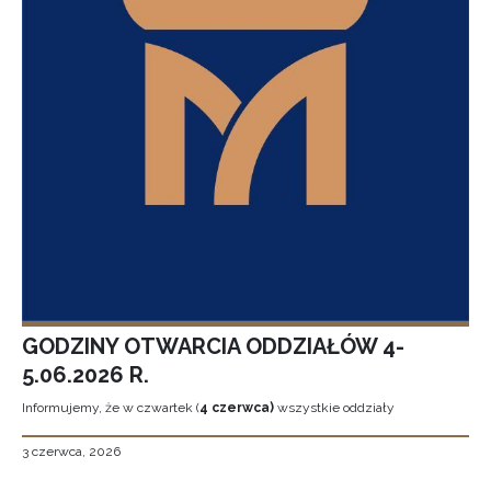
GODZINY OTWARCIA ODDZIAŁÓW 4-
5.06.2026 R.
Informujemy, że w czwartek (
4 czerwca)
wszystkie oddziały
3 czerwca, 2026