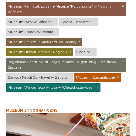
Muzeum Pamiątek po Janie Matejce "Koryznówka" w Nowym
Wiśniczu
Muzeum Dwór w Dołędze
Galeria "Panorama"
Muzeum Zamek w Dębnie
Muzeum Ratusz - Galeria Sztuki Dawnej
Muzeum Historii Tarnowa i Regionu
Siedziba
Regionalne Centrum Edukacji o Pamięci im. gen. bryg. Zdzisława
Baszaka
Zagroda Felicji Curyłowej w Zalipiu
Muzeum Etnograficzne
Muzeum Wincentego Witosa w Wierzchosławicach
MUZEUM ETNOGRAFICZNE