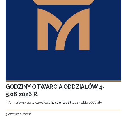
GODZINY OTWARCIA ODDZIAŁÓW 4-
5.06.2026 R.
Informujemy, że w czwartek (
4 czerwca)
wszystkie oddziały
3 czerwca, 2026