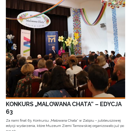
KONKURS „MALOWANA CHATA” – EDYCJA
63
Za nami finał 63. Konkursu „Malowana Chata” w Zalipiu – jubileuszowej
edycji wydarzenia, które Muzeum Ziemi Tarnowskiej organizowało już po