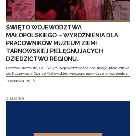
ŚWIĘTO WOJEWÓDZTWA
MAŁOPOLSKIEGO – WYRÓŻNIENIA DLA
PRACOWNIKÓW MUZEUM ZIEMI
TARNOWSKIEJ PIELĘGNUJĄCYCH
DZIEDZICTWO REGIONU.
Podczas uroczystej Gali Święta Województwa Małopolskiego, która odbyła
się 8 czerwca w Operze Krakowskiej, wręczono najwyższe wyróżnienia s
11 czerwca, 2026
SIEDZIBA