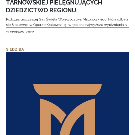
TARNOWSKIEJ PIELĘGNUJĄCYCH
DZIEDZICTWO REGIONU.
Podczas uroczystej Gali Święta Województwa Małopolskiego, która odbyła
się 8 czerwca w Operze Krakowskiej, wręczono najwyższe wyróżnienia s
11 czerwca, 2026
SIEDZIBA