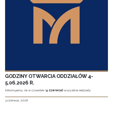
GODZINY OTWARCIA ODDZIAŁÓW 4-
5.06.2026 R.
Informujemy, że w czwartek (
4 czerwca)
wszystkie oddziały
3 czerwca, 2026