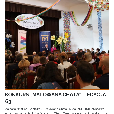
KONKURS „MALOWANA CHATA” – EDYCJA
63
Za nami finał 63. Konkursu „Malowana Chata” w Zalipiu – jubileuszowej
edycji wydarzenia, które Muzeum Ziemi Tarnowskiej organizowało już po