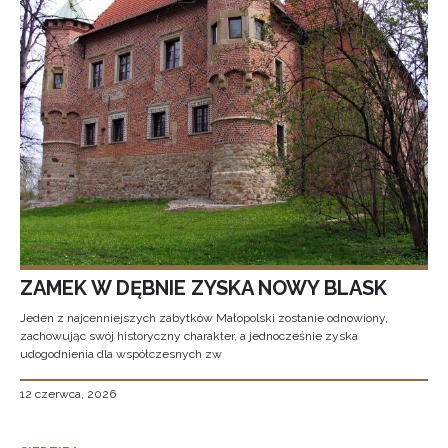
ZAMEK W DĘBNIE ZYSKA NOWY BLASK
Jeden z najcenniejszych zabytków Małopolski zostanie odnowiony,
zachowując swój historyczny charakter, a jednocześnie zyska
udogodnienia dla współczesnych zw
12 czerwca, 2026