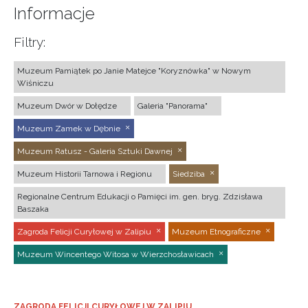
Informacje
Filtry:
Muzeum Pamiątek po Janie Matejce "Koryznówka" w Nowym
Wiśniczu
Muzeum Dwór w Dołędze
Galeria "Panorama"
Muzeum Zamek w Dębnie
Muzeum Ratusz - Galeria Sztuki Dawnej
Muzeum Historii Tarnowa i Regionu
Siedziba
Regionalne Centrum Edukacji o Pamięci im. gen. bryg. Zdzisława
Baszaka
Zagroda Felicji Curyłowej w Zalipiu
Muzeum Etnograficzne
Muzeum Wincentego Witosa w Wierzchosławicach
ZAGRODA FELICJI CURYŁOWEJ W ZALIPIU