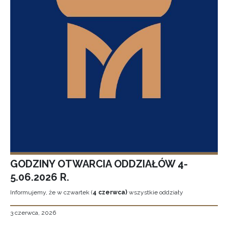
GODZINY OTWARCIA ODDZIAŁÓW 4-
5.06.2026 R.
Informujemy, że w czwartek (
4 czerwca)
wszystkie oddziały
3 czerwca, 2026