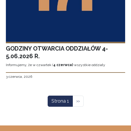
GODZINY OTWARCIA ODDZIAŁÓW 4-
5.06.2026 R.
Informujemy, że w czwartek (
4 czerwca)
wszystkie oddziały
3 czerwca, 2026
Stronicowanie
Następna strona
Strona 1
››