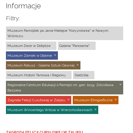
Informacje
Filtry:
Muzeum Pamiątek po Janie Matejce "Koryznówka" w Nowym
Wiśniczu
Muzeum Dwór w Dołędze
Galeria "Panorama"
Muzeum Zamek w Dębnie
Muzeum Ratusz - Galeria Sztuki Dawnej
Muzeum Historii Tarnowa i Regionu
Siedziba
Regionalne Centrum Edukacji o Pamięci im. gen. bryg. Zdzisława
Baszaka
Zagroda Felicji Curyłowej w Zalipiu
Muzeum Etnograficzne
Muzeum Wincentego Witosa w Wierzchosławicach
ZAGRODA FELICJI CURYŁOWEJ W ZALIPIU