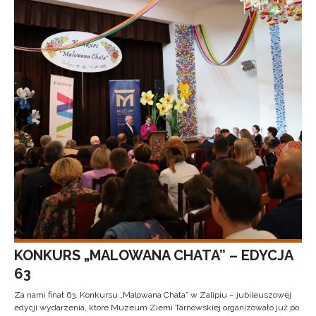
KONKURS „MALOWANA CHATA” – EDYCJA
63
Za nami finał 63. Konkursu „Malowana Chata” w Zalipiu – jubileuszowej
edycji wydarzenia, które Muzeum Ziemi Tarnowskiej organizowało już po