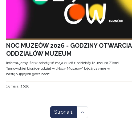
NOC MUZEÓW 2026 - GODZINY OTWARCIA
ODDZIAŁÓW MUZEUM
Informujemy, że w sobotę 16 maja 2026 r. oddziały Muzeum Ziemi
Tarnowskiej biorące udział w „Nocy Muzeów” będą czynne w
następujących godzinach:
15 maja, 2026
Stronicowanie
Następna strona
Strona 1
››