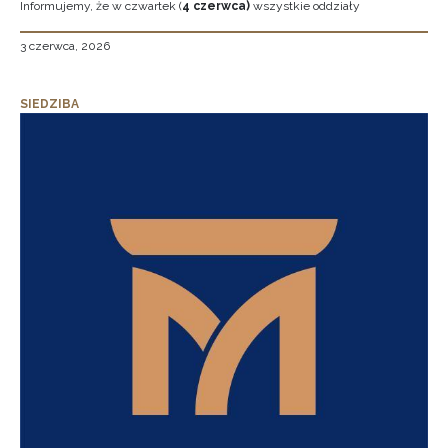
Informujemy, że w czwartek (
4 czerwca)
wszystkie oddziały
3 czerwca, 2026
SIEDZIBA