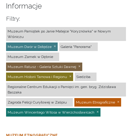
Informacje
Filtry:
Muzeum Pamiątek po Janie Matejce "Koryznówka" w Nowym
Wiśniczu
Muzeum Dwór w Dołędze
Galeria "Panorama"
Muzeum Zamek w Dębnie
Muzeum Ratusz - Galeria Sztuki Dawnej
Muzeum Historii Tarnowa i Regionu
Siedziba
Regionalne Centrum Edukacji o Pamięci im. gen. bryg. Zdzisława
Baszaka
Zagroda Felicji Curyłowej w Zalipiu
Muzeum Etnograficzne
Muzeum Wincentego Witosa w Wierzchosławicach
MUZEUM ETNOGRAFICZNE