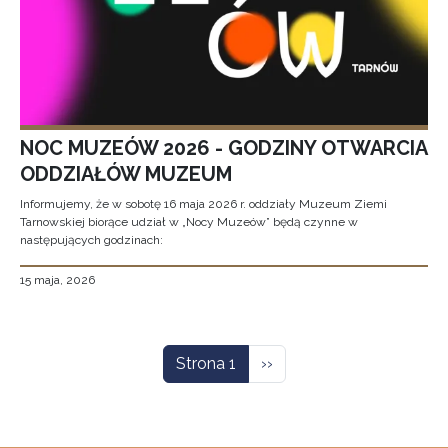
NOC MUZEÓW 2026 - GODZINY OTWARCIA
ODDZIAŁÓW MUZEUM
Informujemy, że w sobotę 16 maja 2026 r. oddziały Muzeum Ziemi
Tarnowskiej biorące udział w „Nocy Muzeów” będą czynne w
następujących godzinach:
15 maja, 2026
Stronicowanie
Następna strona
Strona 1
››