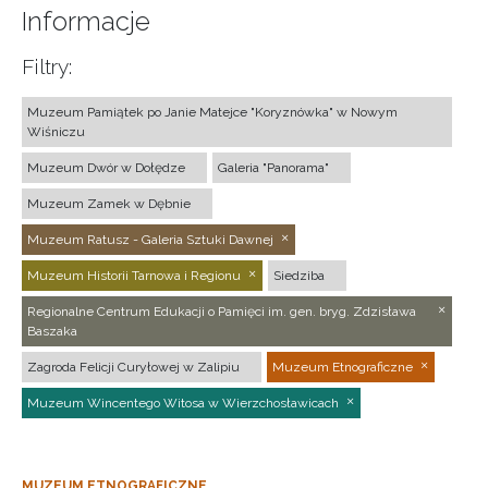
Informacje
Filtry:
Muzeum Pamiątek po Janie Matejce "Koryznówka" w Nowym
Wiśniczu
Muzeum Dwór w Dołędze
Galeria "Panorama"
Muzeum Zamek w Dębnie
Muzeum Ratusz - Galeria Sztuki Dawnej
Muzeum Historii Tarnowa i Regionu
Siedziba
Regionalne Centrum Edukacji o Pamięci im. gen. bryg. Zdzisława
Baszaka
Zagroda Felicji Curyłowej w Zalipiu
Muzeum Etnograficzne
Muzeum Wincentego Witosa w Wierzchosławicach
MUZEUM ETNOGRAFICZNE