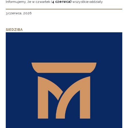
Informujemy, że w czwartek (
4 czerwca)
wszystkie oddziały
3 czerwca, 2026
SIEDZIBA