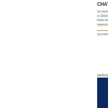
CHAT
Za nami
w Zalip
które M
organizo
15 czer
SIEDZI