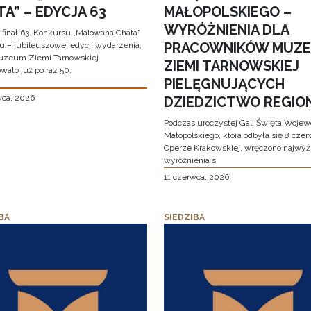
A” – EDYCJA 63
MAŁOPOLSKIEGO –
WYRÓŻNIENIA DLA
 finał 63. Konkursu „Malowana Chata”
PRACOWNIKÓW MUZ
iu – jubileuszowej edycji wydarzenia,
uzeum Ziemi Tarnowskiej
ZIEMI TARNOWSKIEJ
wało już po raz 50.
PIELĘGNUJĄCYCH
wca, 2026
DZIEDZICTWO REGIO
Podczas uroczystej Gali Święta Woje
Małopolskiego, która odbyła się 8 cze
Operze Krakowskiej, wręczono najwy
wyróżnienia s
11 czerwca, 2026
BA
SIEDZIBA