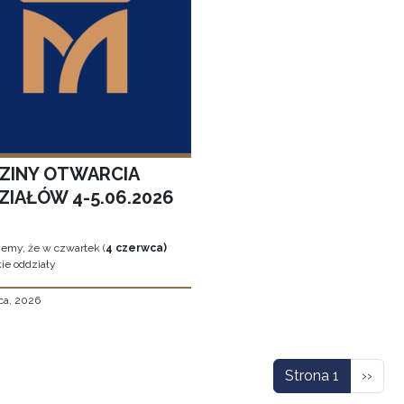
ZINY OTWARCIA
ZIAŁÓW 4-5.06.2026
jemy, że w czwartek (
4 czerwca)
ie oddziały
ca, 2026
icowanie
Nastę
Strona 1
››