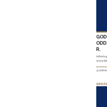
GOD
ODD
R.
Informu
wszystk
3 czerw
SIEDZI