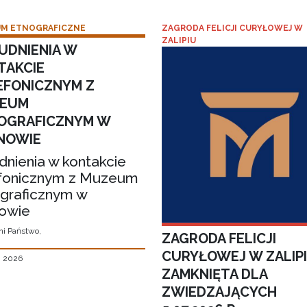
M ETNOGRAFICZNE
ZAGRODA FELICJI CURYŁOWEJ W
ZALIPIU
UDNIENIA W
TAKCIE
EFONICZNYM Z
EUM
OGRAFICZNYM W
NOWIE
dnienia w kontakcie
fonicznym z Muzeum
graficznym w
owie
i Państwo,
ZAGRODA FELICJI
CURYŁOWEJ W ZALIP
, 2026
ZAMKNIĘTA DLA
ZWIEDZAJĄCYCH