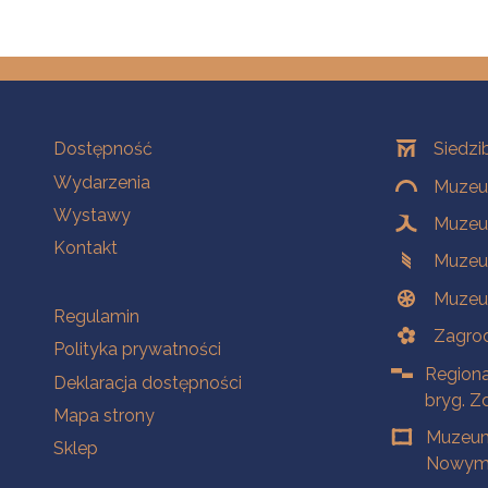
Na skróty
Oddziały
Dostępność
Siedzi
Wydarzenia
Muzeum
Wystawy
Muzeum
Kontakt
Muzeu
Muzeu
Na skróty
Regulamin
Zagrod
Polityka prywatności
Regiona
Deklaracja dostępności
bryg. Z
Mapa strony
Muzeum
Sklep
Nowym 