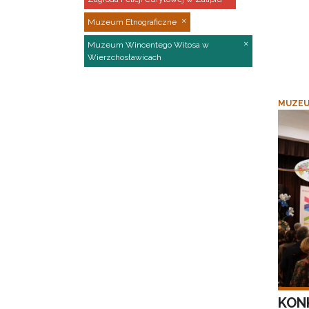
Muzeum Etnograficzne
Muzeum Wincentego Witosa w
Wierzchosławicach
MUZEU
KON