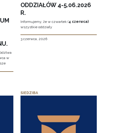
ODDZIAŁÓW 4-5.06.2026
R.
EUM
Informujemy, że w czwartek (
4 czerwca)
wszystkie oddziały
3 czerwca, 2026
NU.
wództwa
rwca w
ższe
SIEDZIBA