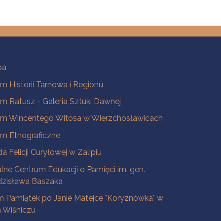
ba
 Historii Tarnowa i Regionu
 Ratusz - Galeria Sztuki Dawnej
m Wincentego Witosa w Wierzchosławicach
m Etnograficzne
a Felicji Curyłowej w Zalipiu
lne Centrum Edukacji o Pamięci im. gen.
dzisława Baszaka
 Pamiątek po Janie Matejce "Koryznówka" w
Wiśniczu