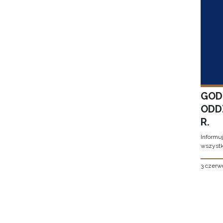
GOD
ODD
R.
Informu
wszystk
3 czerw
Stron