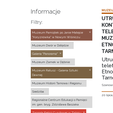
Informacje
MUZEU
UTR
Filtry:
KON
TEL
Muzeum Pamiątek po Janie Matejce
MUZ
"Koryznówka" w Nowym Wiśniczu
ETN
Muzeum Dwór w Dołędze
TAR
Galeria "Panorama"
Utru
Muzeum Zamek w Dębnie
tele
Etno
Muzeum Ratusz - Galeria Sztuki
Dawnej
Tarn
Muzeum Historii Tarnowa i Regionu
Szanown
Siedziba
20 lipca
Regionalne Centrum Edukacji o Pamięci
im. gen. bryg. Zdzisława Baszaka
Zagroda Felicji Curyłowej w Zalipiu