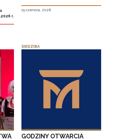
15 czerwca, 2026
iu
2026 r.
SIEDZIBA
TWA
GODZINY OTWARCIA