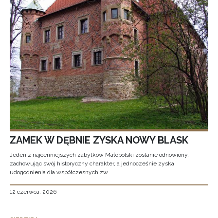
ZAMEK W DĘBNIE ZYSKA NOWY BLASK
Jeden z najcenniejszych zabytków Małopolski zostanie odnowiony,
zachowując swój historyczny charakter, a jednocześnie zyska
udogodnienia dla współczesnych zw
12 czerwca, 2026