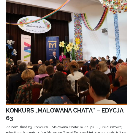
KONKURS „MALOWANA CHATA” – EDYCJA
63
Za nami finał 63. Konkursu „Malowana Chata” w Zalipiu – jubileuszowej
edycji wydarzenia, które Muzeum Ziemi Tarnowskiej organizowało już po