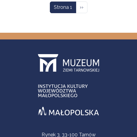
Następna strona
Strona 1
››
Informacje kontaktowe
Rynek 3, 33-100 Tarnów