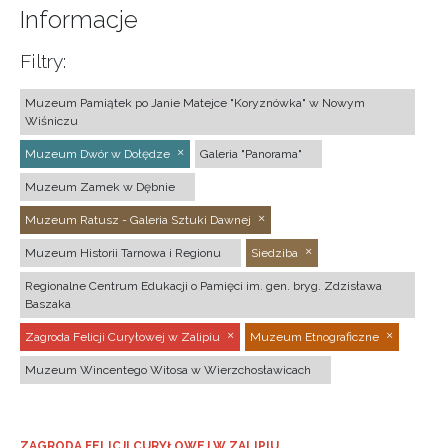
Informacje
Filtry:
Muzeum Pamiątek po Janie Matejce "Koryznówka" w Nowym
Wiśniczu
Muzeum Dwór w Dołędze
Galeria "Panorama"
Muzeum Zamek w Dębnie
Muzeum Ratusz - Galeria Sztuki Dawnej
Muzeum Historii Tarnowa i Regionu
Siedziba
Regionalne Centrum Edukacji o Pamięci im. gen. bryg. Zdzisława
Baszaka
Zagroda Felicji Curyłowej w Zalipiu
Muzeum Etnograficzne
Muzeum Wincentego Witosa w Wierzchosławicach
ZAGRODA FELICJI CURYŁOWEJ W ZALIPIU