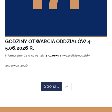
GODZINY OTWARCIA ODDZIAŁÓW 4-
5.06.2026 R.
Informujemy, że w czwartek (
4 czerwca)
wszystkie oddziały
3 czerwca, 2026
Stronicowanie
Następna strona
Strona 1
››