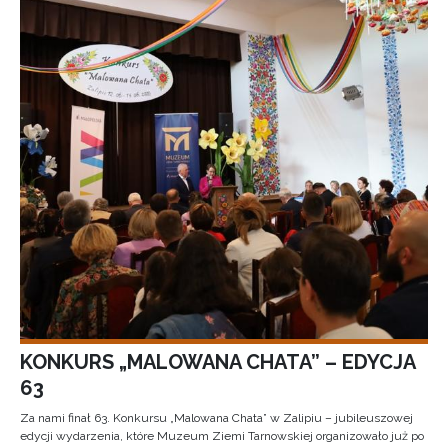
KONKURS „MALOWANA CHATA” – EDYCJA
63
Za nami finał 63. Konkursu „Malowana Chata” w Zalipiu – jubileuszowej
edycji wydarzenia, które Muzeum Ziemi Tarnowskiej organizowało już po