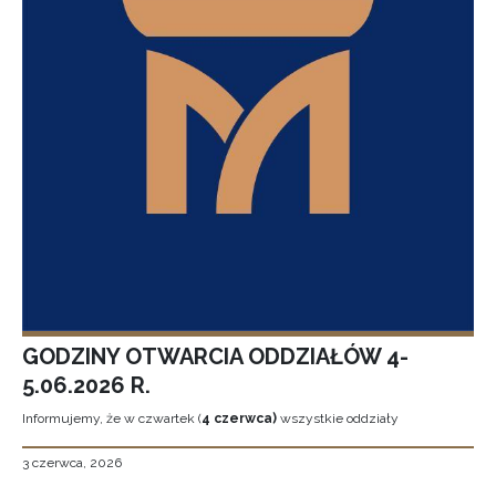
GODZINY OTWARCIA ODDZIAŁÓW 4-
5.06.2026 R.
Informujemy, że w czwartek (
4 czerwca)
wszystkie oddziały
3 czerwca, 2026