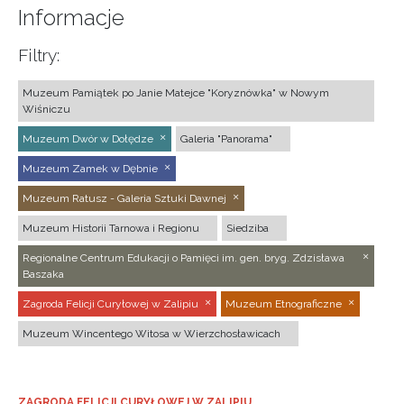
Informacje
Filtry:
Muzeum Pamiątek po Janie Matejce "Koryznówka" w Nowym
Wiśniczu
Muzeum Dwór w Dołędze
Galeria "Panorama"
Muzeum Zamek w Dębnie
Muzeum Ratusz - Galeria Sztuki Dawnej
Muzeum Historii Tarnowa i Regionu
Siedziba
Regionalne Centrum Edukacji o Pamięci im. gen. bryg. Zdzisława
Baszaka
Zagroda Felicji Curyłowej w Zalipiu
Muzeum Etnograficzne
Muzeum Wincentego Witosa w Wierzchosławicach
ZAGRODA FELICJI CURYŁOWEJ W ZALIPIU