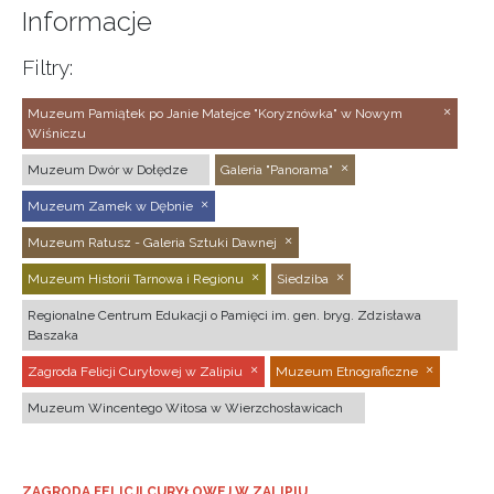
Informacje
Filtry:
Muzeum Pamiątek po Janie Matejce "Koryznówka" w Nowym
Wiśniczu
Muzeum Dwór w Dołędze
Galeria "Panorama"
Muzeum Zamek w Dębnie
Muzeum Ratusz - Galeria Sztuki Dawnej
Muzeum Historii Tarnowa i Regionu
Siedziba
Regionalne Centrum Edukacji o Pamięci im. gen. bryg. Zdzisława
Baszaka
Zagroda Felicji Curyłowej w Zalipiu
Muzeum Etnograficzne
Muzeum Wincentego Witosa w Wierzchosławicach
ZAGRODA FELICJI CURYŁOWEJ W ZALIPIU