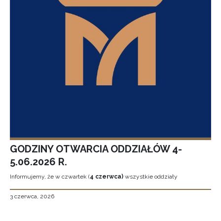
GODZINY OTWARCIA ODDZIAŁÓW 4-
5.06.2026 R.
Informujemy, że w czwartek (
4 czerwca)
wszystkie oddziały
3 czerwca, 2026