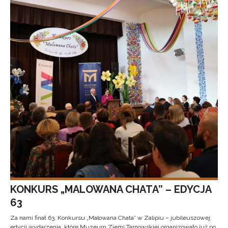
KONKURS „MALOWANA CHATA” – EDYCJA
63
Za nami finał 63. Konkursu „Malowana Chata” w Zalipiu – jubileuszowej
edycji wydarzenia, które Muzeum Ziemi Tarnowskiej organizowało już po