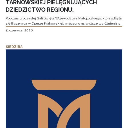
TARNOWSKIEJ PIELĘGNUJĄCYCH
DZIEDZICTWO REGIONU.
Podczas uroczystej Gali Święta Województwa Małopolskiego, która odbyła
się 8 czerwca w Operze Krakowskiej, wręczono najwyższe wyróżnienia s
11 czerwca, 2026
SIEDZIBA