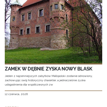
ZAMEK W DĘBNIE ZYSKA NOWY BLASK
Jeden z najcenniejszych zabytków Małopolski zostanie odnowiony,
zachowując swój historyczny charakter, a jednocześnie zyska
udogodnienia dla współczesnych zw
12 czerwca, 2026