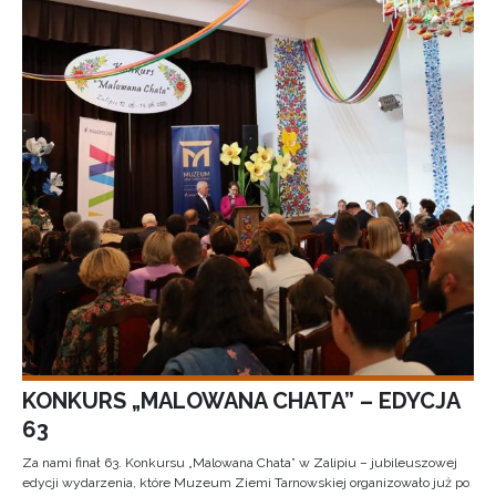
KONKURS „MALOWANA CHATA” – EDYCJA
63
Za nami finał 63. Konkursu „Malowana Chata” w Zalipiu – jubileuszowej
edycji wydarzenia, które Muzeum Ziemi Tarnowskiej organizowało już po