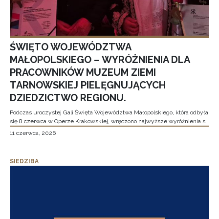
ŚWIĘTO WOJEWÓDZTWA
MAŁOPOLSKIEGO – WYRÓŻNIENIA DLA
PRACOWNIKÓW MUZEUM ZIEMI
TARNOWSKIEJ PIELĘGNUJĄCYCH
DZIEDZICTWO REGIONU.
Podczas uroczystej Gali Święta Województwa Małopolskiego, która odbyła
się 8 czerwca w Operze Krakowskiej, wręczono najwyższe wyróżnienia s
11 czerwca, 2026
SIEDZIBA