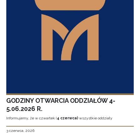
GODZINY OTWARCIA ODDZIAŁÓW 4-
5.06.2026 R.
Informujemy, że w czwartek (
4 czerwca)
wszystkie oddziały
3 czerwca, 2026