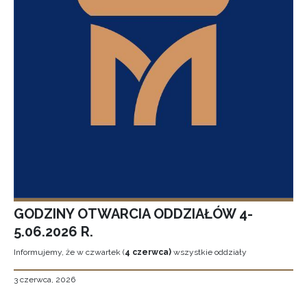
GODZINY OTWARCIA ODDZIAŁÓW 4-
5.06.2026 R.
Informujemy, że w czwartek (
4 czerwca)
wszystkie oddziały
3 czerwca, 2026