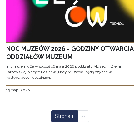
NOC MUZEÓW 2026 - GODZINY OTWARCIA
ODDZIAŁÓW MUZEUM
Informujemy, że w sobotę 16 maja 2026 r. oddziały Muzeum Ziemi
Tarnowskiej biorące udział w „Nocy Muzeów” będą czynne w
następujących godzinach:
15 maja, 2026
Stronicowanie
Następna strona
Strona 1
››