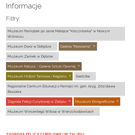
Informacje
Filtry:
Muzeum Pamiątek po Janie Matejce "Koryznówka" w Nowym
Wiśniczu
Muzeum Dwór w Dołędze
Galeria "Panorama"
Muzeum Zamek w Dębnie
Muzeum Ratusz - Galeria Sztuki Dawnej
Muzeum Historii Tarnowa i Regionu
Siedziba
Regionalne Centrum Edukacji o Pamięci im. gen. bryg. Zdzisława
Baszaka
Zagroda Felicji Curyłowej w Zalipiu
Muzeum Etnograficzne
Muzeum Wincentego Witosa w Wierzchosławicach
ZAGRODA FELICJI CURYŁOWEJ W ZALIPIU