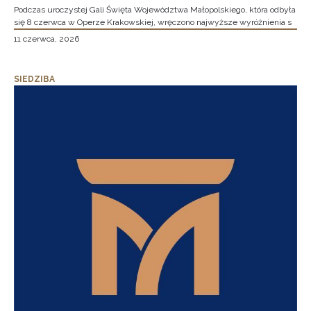
Podczas uroczystej Gali Święta Województwa Małopolskiego, która odbyła
się 8 czerwca w Operze Krakowskiej, wręczono najwyższe wyróżnienia s
11 czerwca, 2026
SIEDZIBA