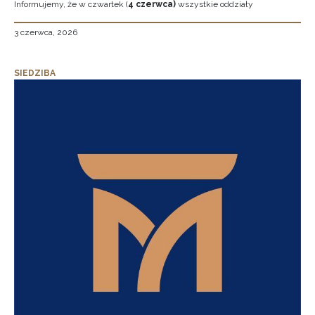
Informujemy, że w czwartek (
4 czerwca)
wszystkie oddziały
3 czerwca, 2026
SIEDZIBA