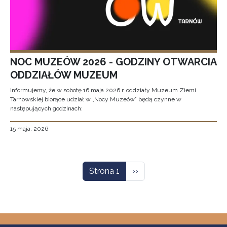
NOC MUZEÓW 2026 - GODZINY OTWARCIA
ODDZIAŁÓW MUZEUM
Informujemy, że w sobotę 16 maja 2026 r. oddziały Muzeum Ziemi
Tarnowskiej biorące udział w „Nocy Muzeów” będą czynne w
następujących godzinach:
15 maja, 2026
Stronicowanie
Następna strona
Strona 1
››