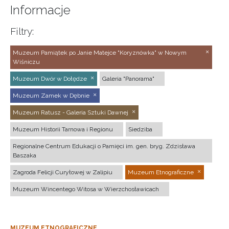
Informacje
Filtry:
Muzeum Pamiątek po Janie Matejce "Koryznówka" w Nowym
Wiśniczu
Muzeum Dwór w Dołędze
Galeria "Panorama"
Muzeum Zamek w Dębnie
Muzeum Ratusz - Galeria Sztuki Dawnej
Muzeum Historii Tarnowa i Regionu
Siedziba
Regionalne Centrum Edukacji o Pamięci im. gen. bryg. Zdzisława
Baszaka
Zagroda Felicji Curyłowej w Zalipiu
Muzeum Etnograficzne
Muzeum Wincentego Witosa w Wierzchosławicach
MUZEUM ETNOGRAFICZNE